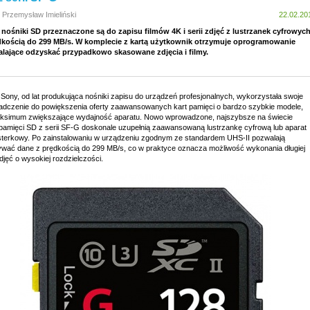
 Przemysław Imieliński
22.02.20
nośniki SD przeznaczone są do zapisu filmów 4K i serii zdjęć z lustrzanek cyfrowyc
dkością do 299 MB/s. W komplecie z kartą użytkownik otrzymuje oprogramowanie
lające odzyskać przypadkowo skasowane zdjęcia i filmy.
 Sony, od lat produkująca nośniki zapisu do urządzeń profesjonalnych, wykorzystała swoje
adczenie do powiększenia oferty zaawansowanych kart pamięci o bardzo szybkie modele,
ksimum zwiększające wydajność aparatu. Nowo wprowadzone, najszybsze na świecie
 pamięci SD z serii SF-G doskonale uzupełnią zaawansowaną lustrzankę cyfrową lub aparat
sterkowy. Po zainstalowaniu w urządzeniu zgodnym ze standardem UHS-II pozwalają
ywać dane z prędkością do 299 MB/s, co w praktyce oznacza możliwość wykonania długiej
zdjęć o wysokiej rozdzielczości.