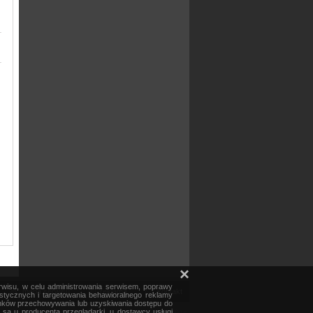
×
erwisu, w celu administrowania serwisem, poprawy
mapa serwisu
reklama
kontakt
ystycznych i targetowania behawioralnego reklamy
runków przechowywania lub uzyskiwania dostępu do
e są u producenta przeglądarki, u dostawcy usługi
Czas generacji: 3.861s.