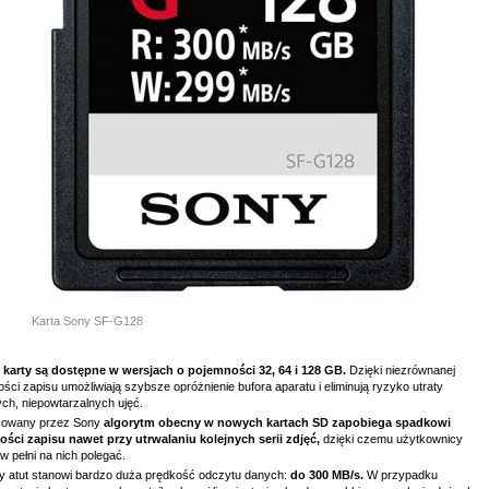
Karta Sony SF-G128
karty są dostępne w wersjach o pojemności 32, 64 i 128 GB.
Dzięki niezrównanej
ści zapisu umożliwiają szybsze opróżnienie bufora aparatu i eliminują ryzyko utraty
ch, niepowtarzalnych ujęć.
owany przez Sony
algorytm obecny w nowych kartach SD zapobiega spadkowi
ości zapisu nawet przy utrwalaniu kolejnych serii zdjęć,
dzięki czemu użytkownicy
 pełni na nich polegać.
ny atut stanowi bardzo duża prędkość odczytu danych:
do 300 MB/s.
W przypadku