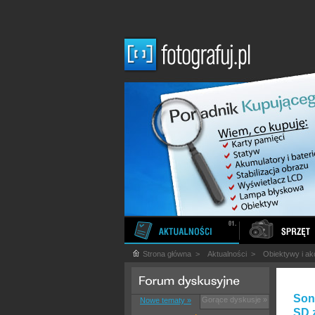
Strona główna
>
Aktualności
>
Obiektywy i ak
Son
Gorące dyskusje »
Nowe tematy »
SD z