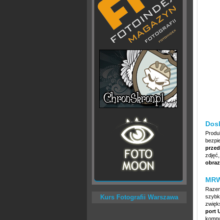
Dos
Produ
bezpi
przed
zdjęć
obraz
MRW-
Razem
Kurs Fotografii Warszawa
szybk
zwięk
port
kompu