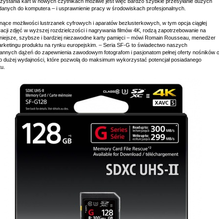
zystania kart w nowych czytnikach możliwe jest więc bardzo szybkie przesyłanie dużych
i danych do komputera – i usprawnienie pracy w środowiskach profesjonalnych.
nące możliwości lustrzanek cyfrowych i aparatów bezlusterkowych, w tym opcja ciągłej
racji zdjęć w wyższej rozdzielczości i nagrywania filmów 4K, rodzą zapotrzebowanie na
niejsze, szybsze i bardziej niezawodne karty pamięci – mówi Romain Rousseau, menedżer
arketingu produktu na rynku europejskim. – Seria SF-G to świadectwo naszych
tannych dążeń do zapewnienia zawodowym fotografom i pasjonatom pełnej oferty nośników 
o dużej wydajności, które pozwolą do maksimum wykorzystać potencjał posiadanego
u.