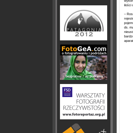
wykor
ilośc
– Ros
rejest
pojem
ds. m
nieus
bardz
aparat