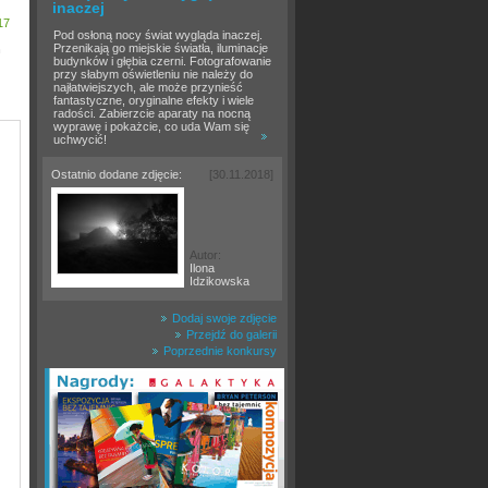
inaczej
17
Pod osłoną nocy świat wygląda inaczej.
Przenikają go miejskie światła, iluminacje
h
budynków i głębia czerni. Fotografowanie
przy słabym oświetleniu nie należy do
najłatwiejszych, ale może przynieść
fantastyczne, oryginalne efekty i wiele
radości. Zabierzcie aparaty na nocną
wyprawę i pokażcie, co uda Wam się
uchwycić!
Ostatnio dodane zdjęcie:
[30.11.2018]
Autor:
Ilona
Idzikowska
Dodaj swoje zdjęcie
Przejdź do galerii
Poprzednie konkursy