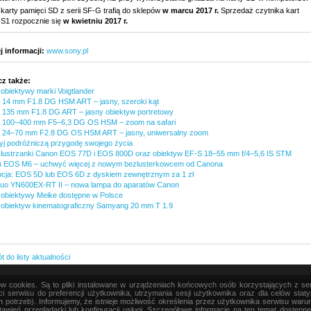
karty pamięci SD z serii SF-G trafią do sklepów
w marcu 2017 r.
Sprzedaż czytnika kart
1 rozpocznie się
w kwietniu 2017 r.
j informacji:
www.sony.pl
z także:
obiektywy marki Voigtlander
 14 mm F1.8 DG HSM ART – jasny, szeroki kąt
 135 mm F1.8 DG ART – jasny obiektyw portretowy
 100–400 mm F5–6,3 DG OS HSM – zoom na safari
 24–70 mm F2.8 DG OS HSM ART – jasny, uniwersalny zoom
yj podróżniczą przygodę swojego życia
lustrzanki Canon EOS 77D i EOS 800D oraz obiektyw EF-S 18–55 mm f/4–5,6 IS STM
 EOS M6 – uchwyć więcej z nowym bezlusterkowcem od Canona
cja: EOS 5D lub EOS 6D z dyskiem zewnętrznym za 1 zł
uo YN600EX-RT II – nowa lampa do aparatów Canon
obiektywy Meike dostępne w Polsce
obiektyw kinematograficzny Samyang 20 mm T 1.9
 do listy aktualności
ków cookies. Są to pliki instalowane w urządzeniach końcowych osób korzystających z s
|
TEORIA
|
PRAKTYKA
|
SZTUKA
i serwisu do preferencji użytkownika, utrzymania sesji użytkownika oraz dla celów stat
h potrzeb). Informujemy, że istnieje możliwość określenia przez użytkownika serwisu wa
awień przeglądarki lub konfiguracji usługi. Szczegółowe informacje na ten temat dostępn