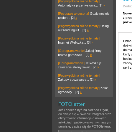
[Pogawędki na różne tematy]
Automatyka przemysłowa... [1]
»
Dodał:
Nowe 
[Pozostałe akcesoria]
Gdzie nosicie
telefon... [2]
»
z prę
pozwa
[Pogawędki na różne tematy]
Usługi
outsourcingu it... [2]
»
[Pogawędki na różne tematy]
Firma
Internet Wieliczka... [3]
»
doświ
do ma
[Oprogramowanie]
Jakiej firmy
karty
brama garażowa... [2]
»
bezlu
[Oprogramowanie]
Ile kosztuje
zapis
założenie strony www... [2]
»
serii 
[Pogawędki na różne tematy]
Zakupy spożywcze... [1]
»
[Pogawędki na różne tematy]
Kosz
ogrodowy... [2]
»
Jeśli chcesz być na bieżąco z tym,
co dzieje się w świecie fotografii oraz
otrzymywać informacje o nowych
artykułach publikowanych w naszym
serwisie, zapisz się do FOTOlettera.