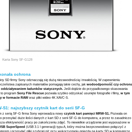
Karta Sony SF-G128
konała ochrona
kty SD firmy Sony odznaczają się dużą niezawodnością i trwałością. W zapewnieniu
eczeństwa zapisanych materiałów pomagają takie cechy, jak
wodoodporność czy ochron
 oddziaływaniem ładunków statycznych.
Jeśli dojdzie do przypadkowego skasowania
, to program
Sony File Rescue
pozwala szybko odzyskać usunięte fotografie i filmy,
w tym
y w formacie RAW
oraz pliki wideo 4K XAVC-S.
S1: najszybszy czytnik kart do serii SF-G
 z serią SF-G firma Sony wprowadza nowy
czytnik kart pamięci MRW-S1.
Pozwala on
o przesyłać duże ilości danych z kart SD z serii SF-G do komputera, a przez to zasadniczo
sza efektywność pracy po zakończeniu zdjęć. To niewielkie urządzenie jest wyposażone w
 USB SuperSpeed
(USB 3.1 I generacji) typu A, który można bezprzewodowo połączyć z
terem i przesyłać pliki szybciej niż przy wykorzystaniu gniazda na karty SD w komputerze.