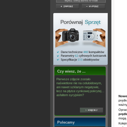
Czy wiesz, że ...
Pierwsze zdjęcie zostało
naświetlone nie na celuloidowym,
ani nawet szklanym negatywie,
lecz na płytce cynkowej pokrytej…
asfaltem syryjskim?
Nowe 
prędko
ważny
Oprac
prędk
mogą w
Polecamy
Kolej