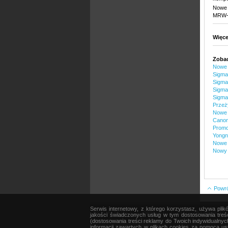
Nowe 
MRW-S
Więce
Zobac
Nowe 
Sigma
Sigma
Sigma
Sigma
Przeż
Nowe 
Canon
Promo
Yongn
Nowe 
Nowy 
Powrót
Serwis internetowy, z którego korzystasz, używa pli
AKTUALNOŚCI
|
SPRZĘT
|
EDYCJA OBRAZU
jakości świadczonych usług w tym dostosowania treśc
(dostosowania treści reklamy do Twoich indywidualnyc
informacji zawartych w plikach cookies za pomocą ust