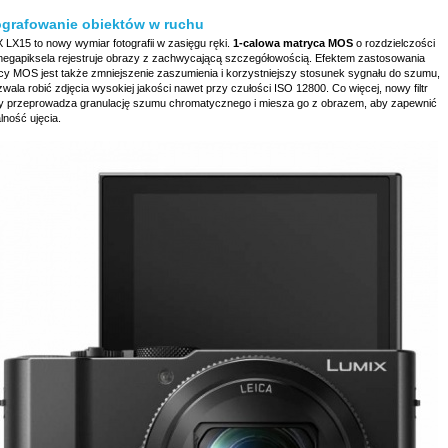
ografowanie obiektów w ruchu
 LX15 to nowy wymiar fotografii w zasięgu ręki.
1-calowa matryca MOS
o rozdzielczości
megapiksela rejestruje obrazy z zachwycającą szczegółowością. Efektem zastosowania
cy MOS jest także zmniejszenie zaszumienia i korzystniejszy stosunek sygnału do szumu,
wala robić zdjęcia wysokiej jakości nawet przy czułości ISO 12800. Co więcej, nowy filtr
y przeprowadza granulację szumu chromatycznego i miesza go z obrazem, aby zapewnić
lność ujęcia.