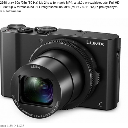
2160 przy 30p /25p (50 Hz) lub 24p w formacie MP4, a także w rozdzielczości Full HD
1080/50p w formacie AVCHD Progressive lub MP4 (MPEG-4 / H.264) z praktycznym
ym autofokusem.
onic LUMIX LX15