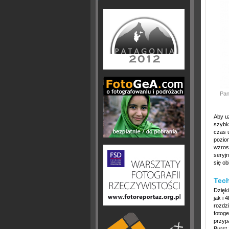
Pan
Aby u
szybk
czas u
pozio
wzros
seryjn
się ob
Tech
Dzięk
jak i
rozdz
fotoge
przyp
Burst 