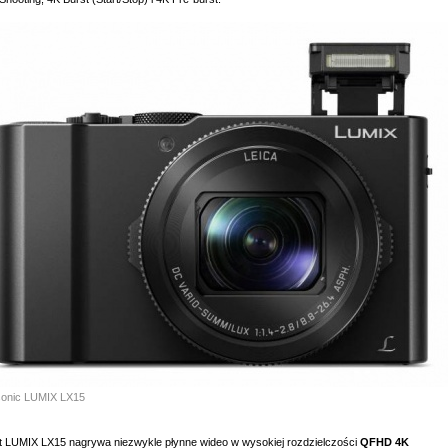
onic LUMIX LX15
t LUMIX LX15 nagrywa niezwykle płynne wideo w wysokiej rozdzielczości
QFHD 4K