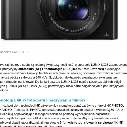
asonic LUMIX LX15
zyskać jeszcze szybszą reakcję i większą mobilność, w aparacie LUMIX LX15 zastosowan
i, precyzyjny
autofokus (AF) z technologią DFD (Depth From Defocus)
skracającą
stawiania ostrości. Funkcja ta oblicza odległość od obiektu, oceniając dwa zdjęcia o różnym
mie ostrości z szybkością 240 kl./s. Szybkość i dokładność ulegają poprawie wraz ze
tem długości ogniskowej. Do funkcji aparatu LUMIX LX15 należy także szybki tryb zdjęć
ych (10 kl./s (AFS) / 6 kl./s (AFC)) pozwalający robić ostre zdjęcia szybko poruszających
iektów.
nologia 4K w fotografii i nagrywaniu filmów
i możliwościom technologii 4K użytkownicy mogą korzystać zarówno z funkcji 4K PHOTO,
 4K VIDEO. Funkcja 4K PHOTO umożliwia utrwalanie ulotnych chwil z szybkością 30 kl./s z
ielczością odpowiadającą 8-megapikselom za pomocą wyodrębniania najbardziej
nicznej klatki z pliku serii 4K do zapisania w postaci zdjęcia. Aby użytkownik nie stracił
adkowej okazji fotograficznej, zintegrowano
3 funkcje fotografowania seryjnego 4K
: 4K
Shooting, 4K Burst (Start/Stop) i 4K Pre-burst.