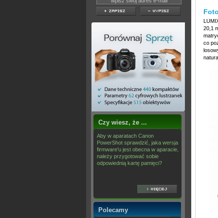
Fot
LUMIX
20,1 
matry
co poz
losow
natura
Czy wiesz, że ...
Aby w aparatach Canon
PowerShot sprawdzić, jaka wersja
firmware'u jest obecna w aparacie,
należy przygotować sobie
odpowiednią kartę pamięci?
Polecamy