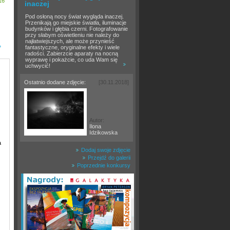
16
inaczej
Pod osłoną nocy świat wygląda inaczej.
Przenikają go miejskie światła, iluminacje
budynków i głębia czerni. Fotografowanie
przy słabym oświetleniu nie należy do
najłatwiejszych, ale może przynieść
»
fantastyczne, oryginalne efekty i wiele
radości. Zabierzcie aparaty na nocną
wyprawę i pokażcie, co uda Wam się
uchwycić!
Ostatnio dodane zdjęcie:
[30.11.2018]
Autor:
Ilona
Idzikowska
a
Dodaj swoje zdjęcie
Przejdź do galerii
Poprzednie konkursy