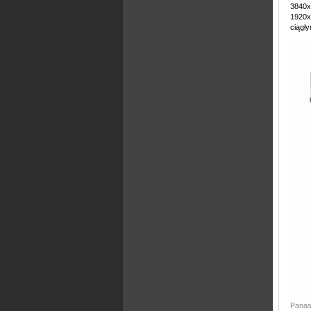
3840x
1920x
ciągł
Panas