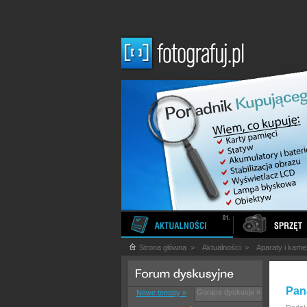
Strona główna
>
Aktualności
>
Aparaty i kame
Pan
Gorące dyskusje »
Nowe tematy »