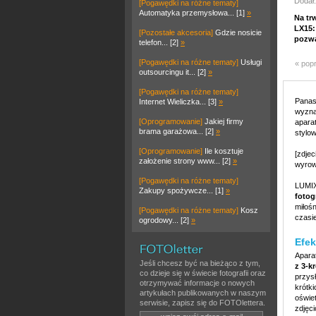
Dodał:
[Pogawędki na różne tematy]
Automatyka przemysłowa... [1]
»
Na tr
LX15:
[Pozostałe akcesoria]
Gdzie nosicie
pozwa
telefon... [2]
»
[Pogawędki na różne tematy]
Usługi
« pop
outsourcingu it... [2]
»
[Pogawędki na różne tematy]
Panas
Internet Wieliczka... [3]
»
wyzna
[Oprogramowanie]
Jakiej firmy
apara
brama garażowa... [2]
»
stylo
[Oprogramowanie]
Ile kosztuje
[zdje
założenie strony www... [2]
»
wyrow
[Pogawędki na różne tematy]
LUMIX
Zakupy spożywcze... [1]
»
fotog
miłoś
[Pogawędki na różne tematy]
Kosz
czasie
ogrodowy... [2]
»
Efek
Apara
Jeśli chcesz być na bieżąco z tym,
z 3-
co dzieje się w świecie fotografii oraz
przys
otrzymywać informacje o nowych
krótk
artykułach publikowanych w naszym
oświe
serwisie, zapisz się do FOTOlettera.
zdjęci