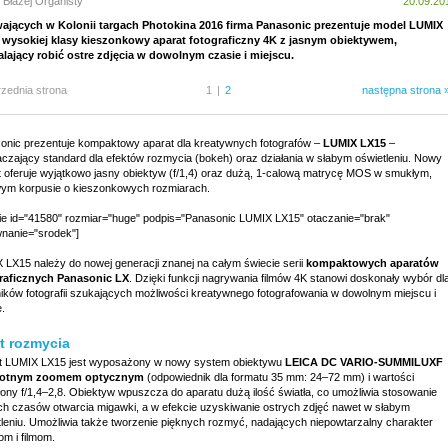
 Błażej Organisty
20.09.20
wających w Kolonii targach Photokina 2016 firma Panasonic prezentuje model LUMIX
 wysokiej klasy kieszonkowy aparat fotograficzny 4K z jasnym obiektywem,
lający robić ostre zdjęcia w dowolnym czasie i miejscu.
rzednia strona
1
|
2
następna strona 
onic prezentuje kompaktowy aparat dla kreatywnych fotografów –
LUMIX LX15
–
czający standard dla efektów rozmycia (bokeh) oraz działania w słabym oświetleniu. Nowy
t oferuje wyjątkowo jasny obiektyw (f/1,4) oraz dużą, 1-calową matrycę MOS w smukłym,
wym korpusie o kieszonkowych rozmiarach.
cie id="41580" rozmiar="huge" podpis="Panasonic LUMIX LX15" otaczanie="brak"
nanie="srodek"]
 LX15 należy do nowej generacji znanej na całym świecie serii
kompaktowych aparatów
raficznych Panasonic LX
. Dzięki funkcji nagrywania filmów 4K stanowi doskonały wybór dl
ników fotografii szukających możliwości kreatywnego fotografowania w dowolnym miejscu i
.
t rozmycia
t LUMIX LX15 jest wyposażony w nowy system obiektywu
LEICA DC VARIO-SUMMILUXF
krotnym zoomem optycznym
(odpowiednik dla formatu 35 mm: 24–72 mm) i wartości
łony f/1,4–2,8. Obiektyw wpuszcza do aparatu dużą ilość światła, co umożliwia stosowanie
ich czasów otwarcia migawki, a w efekcie uzyskiwanie ostrych zdjęć nawet w słabym
tleniu. Umożliwia także tworzenie pięknych rozmyć, nadających niepowtarzalny charakter
om i filmom.