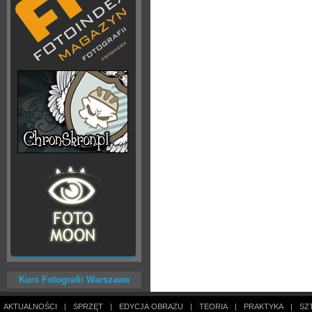
Kurs Fotografii Warszawa
AKTUALNOŚCI
|
SPRZĘT
|
EDYCJA OBRAZU
|
TEORIA
|
PRAKTYKA
|
SZ