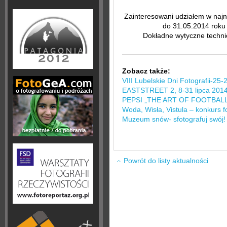
Zainteresowani udziałem w najn
do 31.05.2014 roku
Dokładne wytyczne technic
Zobacz także:
VIII Lubelskie Dni Fotografii-25-
EASTSTREET 2, 8-31 lipca 2014,
PEPSI „THE ART OF FOOTBAL
Woda, Wisła, Vistula – konkurs f
Muzeum snów- sfotografuj swój!
Powrót do listy aktualności