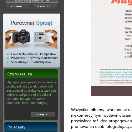
Czy wiesz, że ...
Olympus, jako pierwszy na świecie
producent lustrzanek cyfrowych,
zastosował profilaktykę w zakresie
ochrony zdjęć przed brzydkimi
plamami, będącymi śladem
obecności kurzu na matrycy?
Wszystkie albumy tworzone w ram
niekomercyjnymi wydawnictwami
przyświeca też idea propagowania
promowania osób fotografującyc
Polecamy