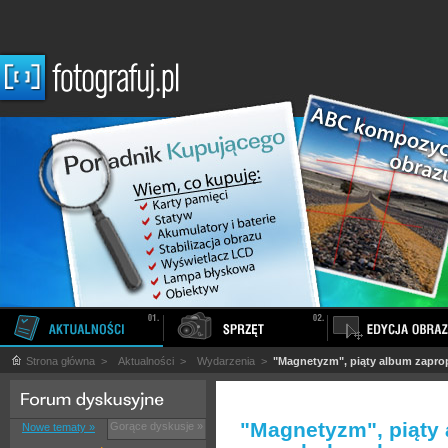
Strona główna
>
Aktualności
>
Wydarzenia
>
"Magnetyzm", piąty album zapro
"Magnetyzm", piąty
Gorące dyskusje »
Nowe tematy »