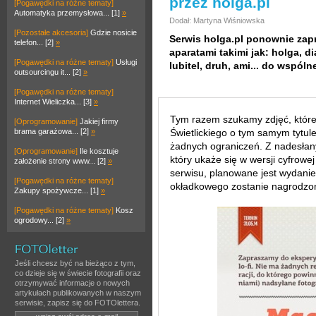
przez holga.pl
[Pogawędki na różne tematy]
Automatyka przemysłowa... [1]
»
Dodał: Martyna Wiśniowska
[Pozostałe akcesoria]
Gdzie nosicie
Serwis holga.pl ponownie zap
telefon... [2]
»
aparatami takimi jak: holga, di
[Pogawędki na różne tematy]
Usługi
lubitel, druh, ami... do wspól
outsourcingu it... [2]
»
[Pogawędki na różne tematy]
Internet Wieliczka... [3]
»
Tym razem szukamy zdjęć, któr
[Oprogramowanie]
Jakiej firmy
brama garażowa... [2]
»
Świetlickiego o tym samym tytule
żadnych ograniczeń. Z nadesłany
[Oprogramowanie]
Ile kosztuje
który ukaże się w wersji cyfrowe
założenie strony www... [2]
»
serwisu, planowane jest wydanie
[Pogawędki na różne tematy]
okładkowego zostanie nagrodz
Zakupy spożywcze... [1]
»
[Pogawędki na różne tematy]
Kosz
ogrodowy... [2]
»
Jeśli chcesz być na bieżąco z tym,
co dzieje się w świecie fotografii oraz
otrzymywać informacje o nowych
artykułach publikowanych w naszym
serwisie, zapisz się do FOTOlettera.