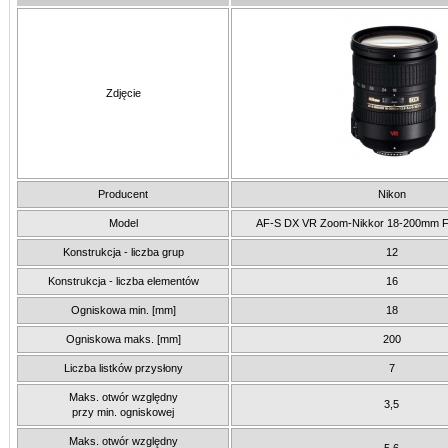
Zdjęcie
Producent
Nikon
Model
AF-S DX VR Zoom-Nikkor 18-200mm F/
Konstrukcja - liczba grup
12
Konstrukcja - liczba elementów
16
Ogniskowa min. [mm]
18
Ogniskowa maks. [mm]
200
Liczba listków przysłony
7
Maks. otwór względny
3,5
przy min. ogniskowej
Maks. otwór względny