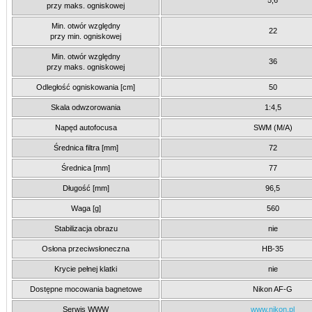
5,6
przy maks. ogniskowej
Min. otwór względny
22
przy min. ogniskowej
Min. otwór względny
36
przy maks. ogniskowej
Odległość ogniskowania [cm]
50
Skala odwzorowania
1:4,5
Napęd autofocusa
SWM (M/A)
Średnica filtra [mm]
72
Średnica [mm]
77
Długość [mm]
96,5
Waga [g]
560
Stabilizacja obrazu
nie
Osłona przeciwsłoneczna
HB-35
Krycie pełnej klatki
nie
Dostępne mocowania bagnetowe
Nikon AF-G
Serwis WWW
www.nikon.pl