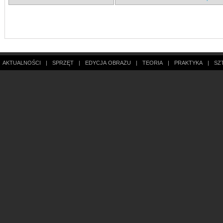
AKTUALNOŚCI
|
SPRZĘT
|
EDYCJA OBRAZU
|
TEORIA
|
PRAKTYKA
|
SZ