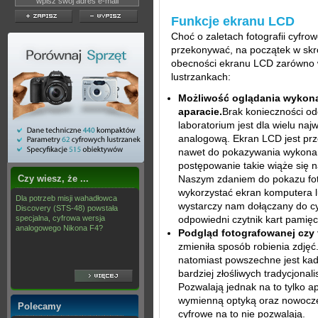
Funkcje ekranu LCD
Choć o zaletach fotografii cyfro
przekonywać, na początek w skr
obecności ekranu LCD zarówno 
lustrzankach:
Możliwość oglądania wykon
aparacie.
Brak konieczności od
laboratorium jest dla wielu naj
analogową. Ekran LCD jest pr
nawet do pokazywania wykonany
postępowanie takie wiąże się 
Czy wiesz, że ...
Naszym zdaniem do pokazu fotog
wykorzystać ekran komputera l
Dla potrzeb misji wahadłowca
wystarczy nam dołączany do cy
Discovery (STS-48) powstała
specjalna, cyfrowa wersja
odpowiedni czytnik kart pamięci
analogowego Nikona F4?
Podgląd fotografowanej czy 
zmieniła sposób robienia zdjęć
natomiast powszechne jest ka
bardziej złośliwych tradycjona
Pozwalają jednak na to tylko 
wymienną optyką oraz nowoczes
Polecamy
cyfrowe na to nie pozwalają.