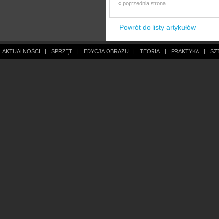
« poprzednia strona
Powrót do listy artykułów
AKTUALNOŚCI
|
SPRZĘT
|
EDYCJA OBRAZU
|
TEORIA
|
PRAKTYKA
|
SZ