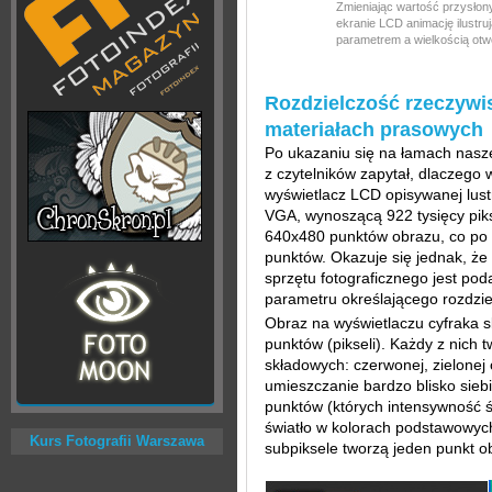
Zmieniając wartość przysłon
ekranie LCD animację ilustr
parametrem a wielkością ot
Rozdzielczość rzeczywi
materiałach prasowych
Po ukazaniu się na łamach nasz
z czytelników zapytał, dlaczego w
wyświetlacz LCD opisywanej lust
VGA, wynoszącą 922 tysięcy pik
640x480 punktów obrazu, co po 
punktów. Okazuje się jednak, ż
sprzętu fotograficznego jest poda
parametru określającego rozdzie
Obraz na wyświetlaczu cyfraka s
punktów (pikseli). Każdy z nich 
składowych: czerwonej, zielonej 
umieszczanie bardzo blisko siebie
punktów (których intensywność 
światło w kolorach podstawowyc
Kurs Fotografii Warszawa
subpiksele tworzą jeden punkt o