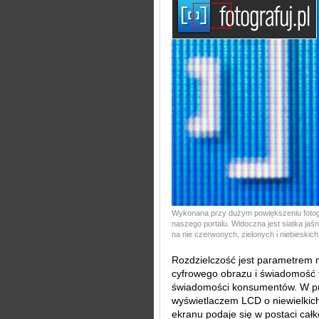
Wykonana przy dużym powiększeniu fotog
naszego portalu. Widoczna jest siatka jaś
na nie czerwonych, zielonych i niebieskich
Rozdzielczość jest parametrem n
cyfrowego obrazu i świadomość ta
świadomości konsumentów. W pr
wyświetlaczem LCD o niewielkich 
ekranu podaje się w postaci całk