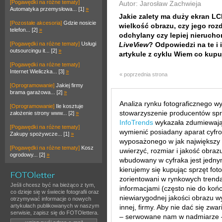
[Pogawędki na różne tematy]
Autor: Jarosław Zachwieja
Automatyka przemysłowa... [1]
»
Jakie zalety ma duży ekran LC
[Pozostałe akcesoria]
Gdzie nosicie
wielkość obrazu, czy jego roz
telefon... [2]
»
odchylany czy lepiej nierucho
[Pogawędki na różne tematy]
Usługi
LiveView
? Odpowiedzi na te i 
outsourcingu it... [2]
»
artykule z cyklu Wiem co kupu
[Pogawędki na różne tematy]
Internet Wieliczka... [3]
»
« poprzednia strona
[Oprogramowanie]
Jakiej firmy
brama garażowa... [2]
»
Analiza rynku fotograficznego 
[Oprogramowanie]
Ile kosztuje
stowarzyszenie producentów spr
założenie strony www... [2]
»
InfoTrends
wykazała zdumiewając
[Pogawędki na różne tematy]
wymienić posiadany aparat cyfr
Zakupy spożywcze... [1]
»
wyposażonego w jak największy 
[Pogawędki na różne tematy]
Kosz
uwierzyć, rozmiar i jakość obra
ogrodowy... [2]
»
wbudowany w cyfraka jest jedny
kierujemy się kupując sprzęt fot
zorientowani w rynkowych trenda
Jeśli chcesz być na bieżąco z tym,
informacjami (często nie do ko
co dzieje się w świecie fotografii oraz
niewiarygodnej jakości obrazu wy
otrzymywać informacje o nowych
artykułach publikowanych w naszym
innej, firmy. Aby nie dać się zw
serwisie, zapisz się do FOTOlettera.
– serwowane nam w nadmiarze 