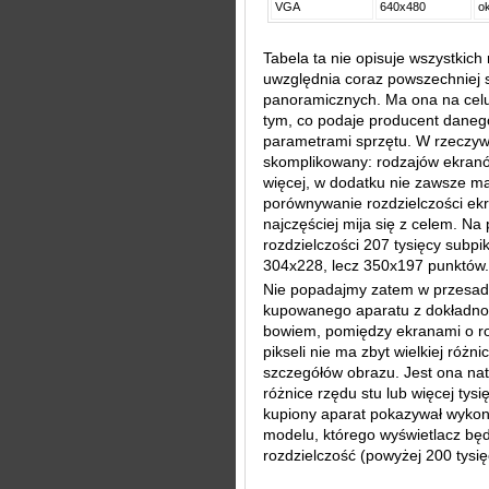
VGA
640x480
ok
Tabela ta nie opisuje wszystkic
uwzględnia coraz powszechniej 
panoramicznych. Ma ona na celu 
tym, co podaje producent daneg
parametrami sprzętu. W rzeczywi
skomplikowany: rodzajów ekran
więcej, w dodatku nie zawsze ma
porównywanie rozdzielczości ekr
najczęściej mija się z celem. Na
rozdzielczości 207 tysięcy subpi
304x228, lecz 350x197 punktów.
Nie popadajmy zatem w przesadę 
kupowanego aparatu z dokładnoś
bowiem, pomiędzy ekranami o roz
pikseli nie ma zbyt wielkiej różn
szczegółów obrazu. Jest ona na
różnice rzędu stu lub więcej tysi
kupiony aparat pokazywał wykon
modelu, którego wyświetlacz bę
rozdzielczość (powyżej 200 tysię