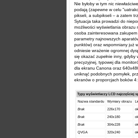
Nie byłoby w tym nic niewłaściwe
podają (zapewne w celu "uatrakc
pikseli, a subpikseli – a zatem t
Sytuacja taka prowadzi do niepo
możliwości wyświetlania obrazu n
osoba zainteresowana zakupem l
parametry najnowszych aparatów
punktów) oraz wspomniany już w
odniesie wrażenie ogromnej dysp
się okazać zupełnie inny, gdyby 
precyzyjnej, typowej dla monito
dla ekranu Canona oraz 640x480
uniknąć podobnych pomyłek, przy
ekranów o proporcjach boków 4:
Typy wyświetlaczy LCD najczęściej 
Nazwa standardu
Wymiary obrazu
L
Brak
226x170
ok
Brak
240x180
ok
Brak
304x228
ok
QVGA
320x240
ok