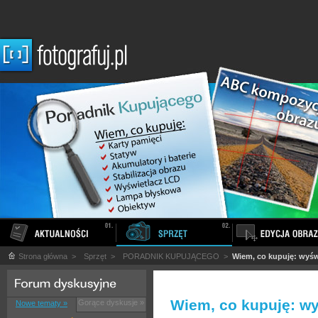
Strona główna
>
Sprzęt
>
PORADNIK KUPUJĄCEGO
>
Wiem, co kupuję: wyśw
Wiem, co kupuję: w
Gorące dyskusje »
Nowe tematy »