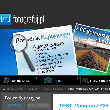
Strona główna
>
Sprzęt
>
Testy praktyczne
>
TEST: Vanguard GH-100 - snajpe
TEST: Vanguard GH-1
Gorące dyskusje »
Nowe tematy »