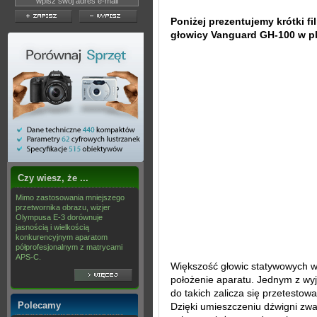
Poniżej prezentujemy krótki 
głowicy Vanguard GH-100 w pl
Czy wiesz, że ...
Mimo zastosowania mniejszego
przetwornika obrazu, wizjer
Olympusa E-3 dorównuje
jasnością i wielkością
konkurencyjnym aparatom
półprofesjonalnym z matrycami
APS-C.
Większość głowic statywowych w
położenie aparatu. Jednym z wy
do takich zalicza się przetesto
Polecamy
Dzięki umieszczeniu dźwigni zwa