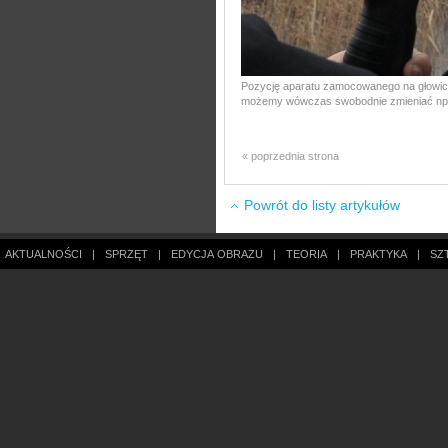
Pozycję aparatu zamocowanego na głowic
możemy wówczas swobodnie zmieniać np. 
« poprzednia strona
Powrót do listy artykułów
AKTUALNOŚCI
|
SPRZĘT
|
EDYCJA OBRAZU
|
TEORIA
|
PRAKTYKA
|
SZ