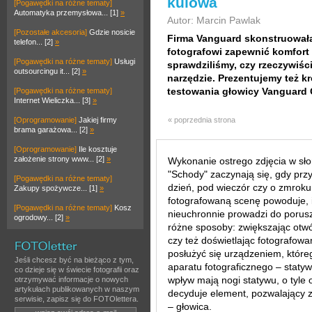
kulowa
[Pogawędki na różne tematy]
Automatyka przemysłowa... [1]
»
Autor: Marcin Pawlak
[Pozostałe akcesoria]
Gdzie nosicie
Firma Vanguard skonstruowała 
telefon... [2]
»
fotografowi zapewnić komfort 
[Pogawędki na różne tematy]
Usługi
sprawdziliśmy, czy rzeczywiśc
outsourcingu it... [2]
»
narzędzie. Prezentujemy też k
testowania głowicy Vanguard 
[Pogawędki na różne tematy]
Internet Wieliczka... [3]
»
[Oprogramowanie]
Jakiej firmy
« poprzednia strona
brama garażowa... [2]
»
[Oprogramowanie]
Ile kosztuje
założenie strony www... [2]
»
Wykonanie ostrego zdjęcia w sło
"Schody" zaczynają się, gdy pr
[Pogawędki na różne tematy]
dzień, pod wieczór czy o zmroku.
Zakupy spożywcze... [1]
»
fotografowaną scenę powoduje, i
[Pogawędki na różne tematy]
Kosz
nieuchronnie prowadzi do porusz
ogrodowy... [2]
»
różne sposoby: zwiększając otwó
czy też doświetlając fotografo
posłużyć się urządzeniem, któreg
Jeśli chcesz być na bieżąco z tym,
aparatu fotograficznego – statyw
co dzieje się w świecie fotografii oraz
wpływ mają nogi statywu, o tyle
otrzymywać informacje o nowych
artykułach publikowanych w naszym
decyduje element, pozwalający 
serwisie, zapisz się do FOTOlettera.
– głowica.