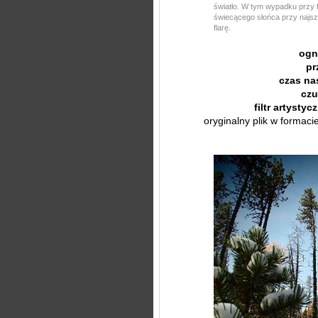
światło. W tym wypadku przy f
świecącego słońca przy najsze
flarę.
ogn
pr
czas na
czu
filtr artystyc
oryginalny plik w formac