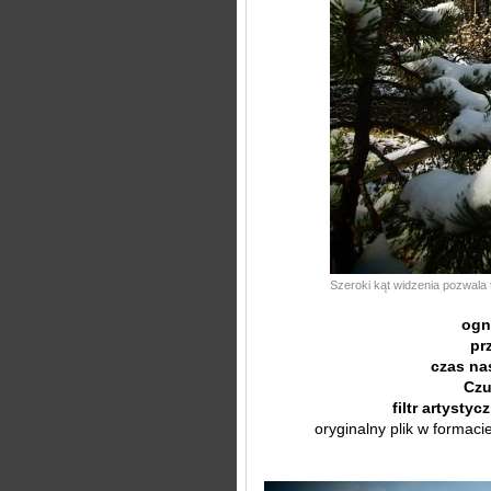
Szeroki kąt widzenia pozwala
ogn
pr
czas na
Czu
filtr artystyc
oryginalny plik w formac