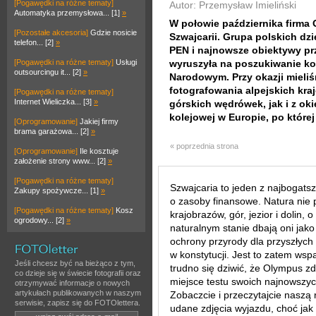
[Pogawędki na różne tematy]
Autor: Przemysław Imieliński
Automatyka przemysłowa... [1]
»
W połowie października firma
[Pozostałe akcesoria]
Gdzie nosicie
Szwajcarii. Grupa polskich dz
telefon... [2]
»
PEN i najnowsze obiektywy pr
[Pogawędki na różne tematy]
Usługi
wyruszyła na poszukiwanie k
outsourcingu it... [2]
»
Narodowym. Przy okazji mieli
fotografowania alpejskich kr
[Pogawędki na różne tematy]
Internet Wieliczka... [3]
»
górskich wędrówek, jak i z ok
kolejowej w Europie, po której
[Oprogramowanie]
Jakiej firmy
brama garażowa... [2]
»
« poprzednia strona
[Oprogramowanie]
Ile kosztuje
założenie strony www... [2]
»
[Pogawędki na różne tematy]
Szwajcaria to jeden z najbogatszy
Zakupy spożywcze... [1]
»
o zasoby finansowe. Natura nie
[Pogawędki na różne tematy]
Kosz
krajobrazów, gór, jezior i dolin,
ogrodowy... [2]
»
naturalnym stanie dbają oni jako
ochrony przyrody dla przyszłych
w konstytucji. Jest to zatem wspa
Jeśli chcesz być na bieżąco z tym,
trudno się dziwić, że Olympus z
co dzieje się w świecie fotografii oraz
miejsce testu swoich najnowszy
otrzymywać informacje o nowych
artykułach publikowanych w naszym
Zobaczcie i przeczytajcie naszą
serwisie, zapisz się do FOTOlettera.
udane zdjęcia wyjazdu, choć jak