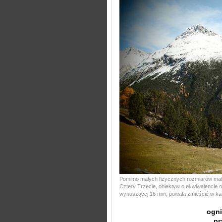
Pomimo małych fizycznych rozmiarów matr
Cztery Trzecie, obiektyw o ekwiwalencie 
wynoszącej 18 mm, powala zmieścić w kad
ogn
pr