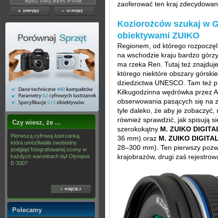
zaoferować ten kraj zdecydowani
Koziorożców szukaj w Gr
obiektywami ZUIKO
Regionem, od którego rozpoczęl
na wschodzie kraju bardzo górz
ma rzeka Ren. Tutaj też znajduj
którego niektóre obszary górskie
dziedzictwa UNESCO. Tam też pro
Kilkugodzinna wędrówka przez Al
obserwowania pasących się na zb
tyle daleko, że aby je zobaczyć, 
również sprawdzić, jak spisują 
Czy wiesz, że ...
szerokokątny
M. ZUIKO DIGITA
Pierwszą cyfrową lustrzanką,
36 mm) oraz
M. ZUIKO DIGITAL
która umożliwiała swobodny
28–300 mm). Ten pierwszy pozw
podgląd fotografowanej sceny w
krajobrazów, drugi zaś rejestrow
każdych warunkach był Olympus
E-330?
Polecamy