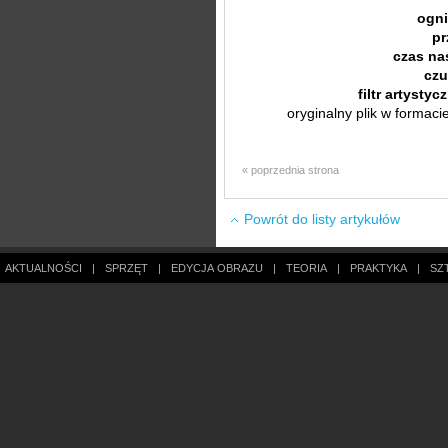
ogn
pr
czas na
czu
filtr artystyc
oryginalny plik w formac
« poprzednia strona
Powrót do listy artykułów
AKTUALNOŚCI
|
SPRZĘT
|
EDYCJA OBRAZU
|
TEORIA
|
PRAKTYKA
|
SZ