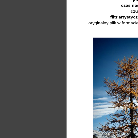
czas na
czu
filtr artystyc
oryginalny plik w formac