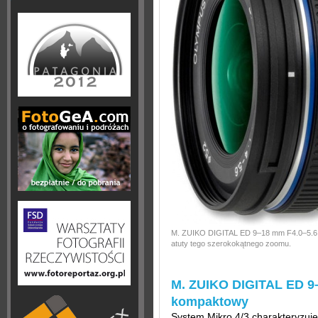
M. ZUIKO DIGITAL ED 9–18 mm F4.0–5.6 –
atuty tego szerokokątnego zoomu.
M. ZUIKO DIGITAL ED 9–
kompaktowy
System Mikro 4/3 charakteryzuj