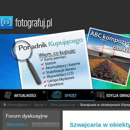
Strona główna
>
Sprzęt
>
Testy praktyczne
>
Szwajcaria w obiektywach Olymp
Szwajcaria w obiek
Gorące dyskusje »
Nowe tematy »