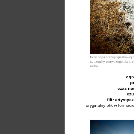
Przy najszerszej ogniskowej
szczegóły pierwszego planu ro
niebo.
ogn
p
czas na
czu
filtr artystyc
oryginalny plik w formac