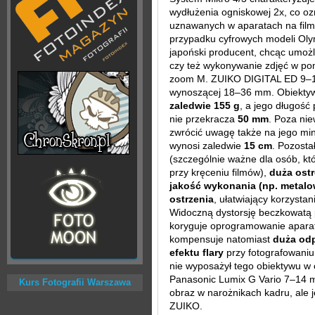
wydłużenia ogniskowej 2x, co oz
uznawanych w aparatach na fil
przypadku cyfrowych modeli Olym
japoński producent, chcąc umożl
czy też wykonywanie zdjęć w po
zoom M. ZUIKO DIGITAL ED 9–1
wynoszącej 18–36 mm. Obiektyw
zaledwie 155 g
, a jego długość
nie przekracza
50 mm
. Poza nie
zwrócić uwagę także na jego min
wynosi zaledwie
15 cm
. Pozosta
(szczególnie ważne dla osób, kt
przy kręceniu filmów),
duża ostr
jakość wykonania (np. metal
ostrzenia
, ułatwiający korzystan
Widoczną dystorsję beczkowatą p
koryguje oprogramowanie aparat
kompensuje natomiast
duża od
efektu flary
przy fotografowaniu
nie wyposażył tego obiektywu w
Panasonic Lumix G Vario 7–14 mm
Kurs Fotografii Warszawa
obraz w narożnikach kadru, ale j
ZUIKO.