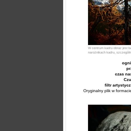
W centrum kadru obraz jest ba
narożnikach kadru, szczególni
ogn
pr
czas na
Czu
filtr artystyc
Oryginalny plik w formac