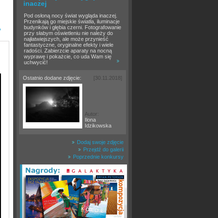
inaczej
Pod osłoną nocy świat wygląda inaczej.
Przenikają go miejskie światła, iluminacje
budynków i głębia czerni. Fotografowanie
»
przy słabym oświetleniu nie należy do
najłatwiejszych, ale może przynieść
fantastyczne, oryginalne efekty i wiele
radości. Zabierzcie aparaty na nocną
wyprawę i pokażcie, co uda Wam się
uchwycić!
Ostatnio dodane zdjęcie:
[30.11.2018]
Autor:
Ilona
Idzikowska
Dodaj swoje zdjęcie
Przejdź do galerii
Poprzednie konkursy