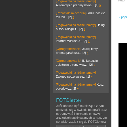
Autor:
[Pogawędki na różne tematy]
Automatyka przemysłowa... [1]
»
[Pozostałe akcesoria]
Gdzie nosicie
telefon... [2]
»
« pop
[Pogawędki na różne tematy]
Usługi
outsourcingu it... [2]
»
[Pogawędki na różne tematy]
Internet Wieliczka... [3]
»
[Oprogramowanie]
Jakiej firmy
brama garażowa... [2]
»
[Oprogramowanie]
Ile kosztuje
założenie strony www... [2]
»
[Pogawędki na różne tematy]
Zakupy spożywcze... [1]
»
[Pogawędki na różne tematy]
Kosz
ogrodowy... [2]
»
Jeśli chcesz być na bieżąco z tym,
co dzieje się w świecie fotografii oraz
otrzymywać informacje o nowych
artykułach publikowanych w naszym
serwisie, zapisz się do FOTOlettera.