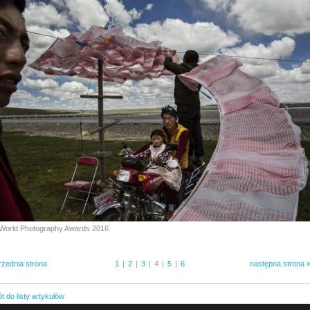
World Photography Awards 2016
rzednia strona
1
|
2
|
3
|
4
|
5
|
6
następna strona 
 do listy artykułów