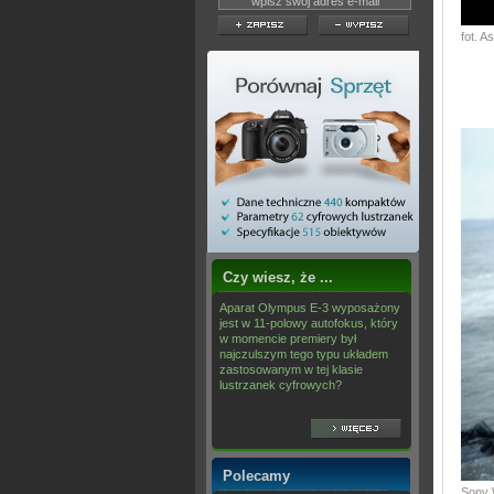
fot. 
Czy wiesz, że ...
Aparat Olympus E-3 wyposażony
jest w 11-polowy autofokus, który
w momencie premiery był
najczulszym tego typu układem
zastosowanym w tej klasie
lustrzanek cyfrowych?
Polecamy
Sony 