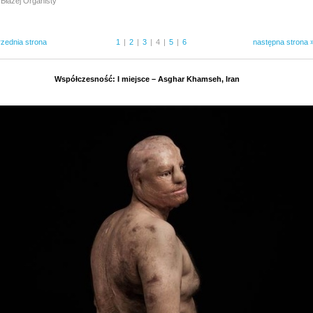
 Błażej Organisty
rzednia strona
1
|
2
|
3
|
4
|
5
|
6
następna strona 
Współczesność: I miejsce – Asghar Khamseh, Iran