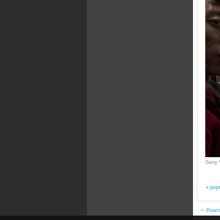
Sony 
« pop
Powrót