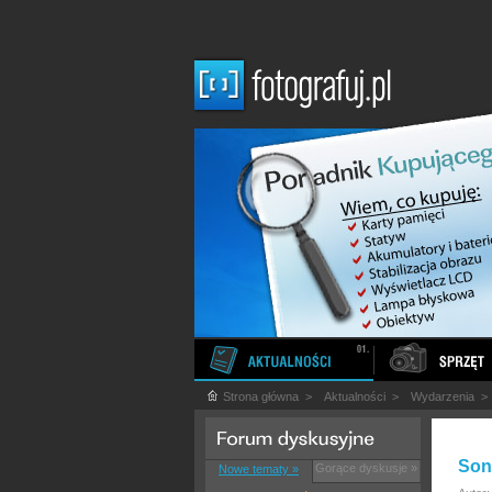
Strona główna
>
Aktualności
>
Wydarzenia
Son
Gorące dyskusje »
Nowe tematy »