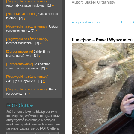
[Pogawędki na różne tematy]
Autor: Błażej Organisty
Automatyka przemysłowa... [1]
»
[Pozostałe akcesoria]
Gdzie nosicie
telefon... [2]
»
« poprzednia strona
1
|
...
|
[Pogawędki na różne tematy]
Usługi
outsourcingu it... [2]
»
[Pogawędki na różne tematy]
II miejsce – Paweł Wyszomirs
Internet Wieliczka... [3]
»
[Oprogramowanie]
Jakiej firmy
brama garażowa... [2]
»
[Oprogramowanie]
Ile kosztuje
założenie strony www... [2]
»
[Pogawędki na różne tematy]
Zakupy spożywcze... [1]
»
[Pogawędki na różne tematy]
Kosz
ogrodowy... [2]
»
Jeśli chcesz być na bieżąco z tym,
co dzieje się w świecie fotografii oraz
otrzymywać informacje o nowych
artykułach publikowanych w naszym
serwisie, zapisz się do FOTOlettera.