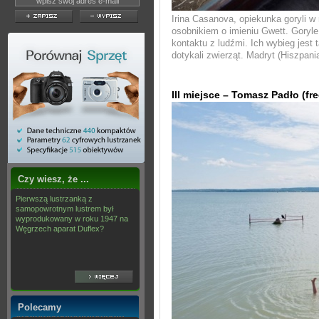
Irina Casanova, opiekunka goryli w
osobnikiem o imieniu Gwett. Goryl
kontaktu z ludźmi. Ich wybieg jest
dotykali zwierząt. Madryt (Hiszpania
III miejsce – Tomasz Padło (fr
Czy wiesz, że ...
Pierwszą lustrzanką z
samopowrotnym lustrem był
wyprodukowany w roku 1947 na
Węgrzech aparat Duflex?
Polecamy