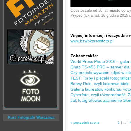
Opustoszałe od 30 lat miasto po w
Prypeć (Ukraina), 16 grudnia 2015 r
Więcej informacji i wszystkie 
www.bzwbkpressfoto.pl
Zobacz także:
World Press Photo 2016 – galer
Qnap TS-453 PRO – serwer dla 
Czy przechowywanie zdjęć w inte
TEST: Torby i plecaki fotografi
Barwy Ruin, czyli kolorowe białe
Galeria laureatów konkursu Foto
Cyberfoto, czyli różnorodność. Z
Jak fotografować zaćmienie Sł
Kurs Fotografii Warszawa
« poprzednia strona
1
|
...
|