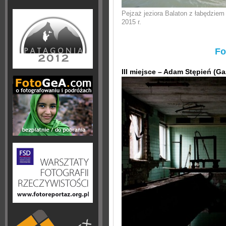
Pejzaż jeziora Balaton z łabędziem 
2015 r.
Fo
III miejsce – Adam Stępień (G