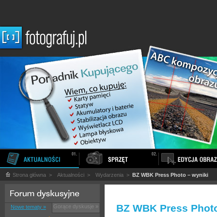
Strona główna
>
Aktualności
>
Wydarzenia
>
BZ WBK Press Photo – wyniki
BZ WBK Press Photo
Gorące dyskusje »
Nowe tematy »