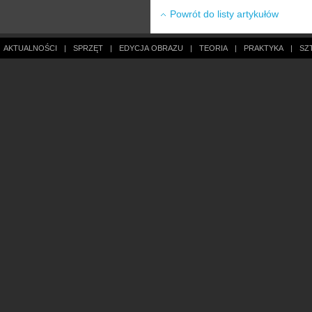
Powrót do listy artykułów
AKTUALNOŚCI
|
SPRZĘT
|
EDYCJA OBRAZU
|
TEORIA
|
PRAKTYKA
|
SZ