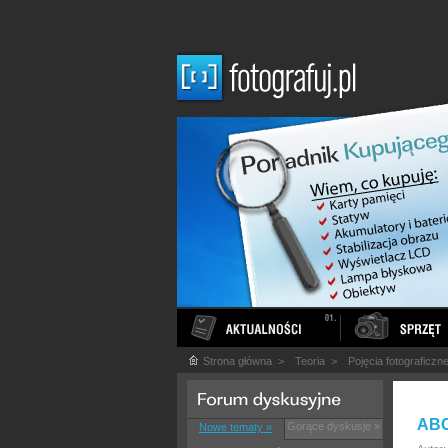
Strona główna
>
Teoria
>
Pojęcia fotograficzn
ABC
Gorące dyskusje »
Nowe tematy »