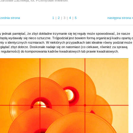
 Jarosław Zachwieja, fot. Przemysław Imieliński
rzednia strona
1
|
2
|
3
|
4
|
5
następna strona 
y jednak pamiętać, że zbyt dokładne trzymanie się tej reguły może spowodować, że nasze
będą wydawały się nieco sztuczne. Trójpodział jest bowiem formą organizacji kadru opartą 
nty o identycznych rozmiarach. W niektórych przypadkach taki idealnie równy podział może
yglądać zbyt dobrze. Doskonale nadaje się on natomiast (co ciekawe, również za sprawą
j regularności) do komponowania kadrów kwadratowych lub prawie kwadratowych.