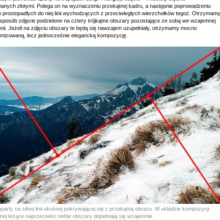
anych złotymi. Polega on na wyznaczeniu przekątnej kadru, a następnie poprowadzeniu
 prostopadłych do niej linii wychodzących z przeciwległych wierzchołków tegoż. Otrzymam
 sposób zdjęcie podzielone na cztery trójkątne obszary pozostające ze sobą we wzajemnej
nii. Jeżeli na zdjęciu obszary te będą się nawzajem uzupełniały, otrzymamy mocno
mizowaną, lecz jednocześnie elegancką kompozycję.
party na silnej linii ukośnej pokrywającej się z przekątną obrazu. W układzie kompozycji
tnej leżące naprzeciwko siebie obszary dopełniają się wzajemnie.