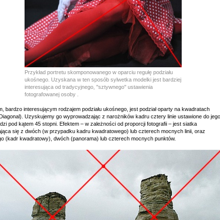
Przykład portretu skomponowanego w oparciu regułę podziału
ukośnego. Uzyskana w ten sposób sylwetka modelki jest bardziej
interesująca od tradycyjnego, ''sztywnego'' ustawienia
fotografowanej osoby .
m, bardzo interesującym rodzajem podziału ukośnego, jest podział oparty na kwadratach
Diagonal). Uzyskujemy go wyprowadzając z narożników kadru cztery linie ustawione do jeg
zi pod kątem 45 stopni. Efektem – w zależności od proporcji fotografii – jest siatka
ająca się z dwóch (w przypadku kadru kwadratowego) lub czterech mocnych linii, oraz
go (kadr kwadratowy), dwóch (panorama) lub czterech mocnych punktów.