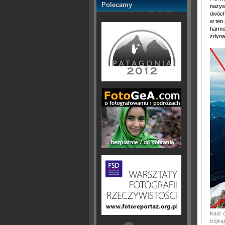
Polecamy
nazyw
dwóch
w ten
harmo
zdyna
Kadr o
trójką