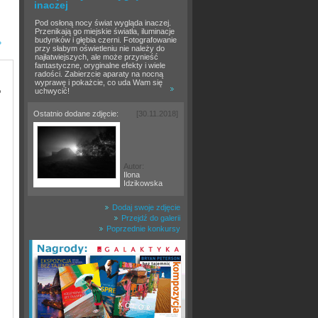
inaczej
Pod osłoną nocy świat wygląda inaczej.
Przenikają go miejskie światła, iluminacje
budynków i głębia czerni. Fotografowanie
»
przy słabym oświetleniu nie należy do
najłatwiejszych, ale może przynieść
fantastyczne, oryginalne efekty i wiele
radości. Zabierzcie aparaty na nocną
wyprawę i pokażcie, co uda Wam się
o
uchwycić!
Ostatnio dodane zdjęcie:
[30.11.2018]
Autor:
Ilona
Idzikowska
Dodaj swoje zdjęcie
Przejdź do galerii
Poprzednie konkursy