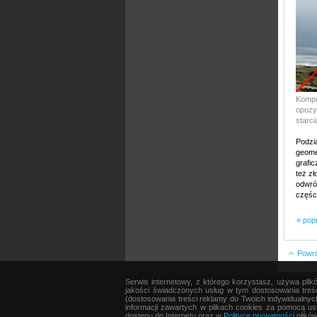
Kompo
opozy
starc
Podzi
geomet
grafi
też zł
odwró
częśc
« pop
Powrót
Serwis internetowy, z którego korzystasz, używa pli
AKTUALNOŚCI
|
SPRZĘT
|
EDYCJA OBRAZU
jakości świadczonych usług w tym dostosowania treśc
(dostosowania treści reklamy do Twoich indywidualnyc
informacji zawartych w plikach cookies za pomocą ust
dostępu do Internetu oraz w
Polityce prywatności
plików