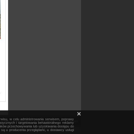
»
×
erwisu, w celu administrowania serwisem, poprawy
mapa serwisu
reklama
kontakt
ystycznych i targetowania behawioralnego reklamy
runków przechowywania lub uzyskiwania dostępu do
e są u producenta przeglądarki, u dostawcy usługi
Czas generacji: 1.277s.