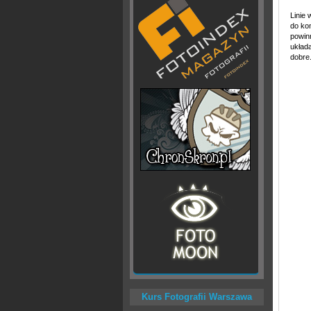
Linie
do ko
powin
układ
dobre
Kurs Fotografii Warszawa