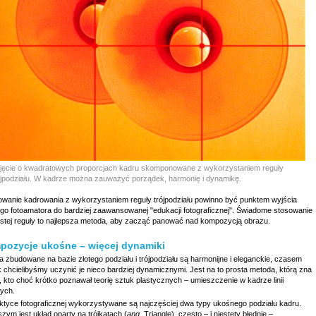
jęcie o kwadratowych proporcjach kadru skomponowane z wykorzystaniem reguły
ójpodziału. W kadrze można zauważyć porządek, harmonię i dynamikę.
wanie kadrowania z wykorzystaniem reguły trójpodziału powinno być punktem wyjścia
go fotoamatora do bardziej zaawansowanej "edukacji fotograficznej". Świadome stosowanie
rostej reguły to najlepsza metoda, aby zacząć panować nad kompozycją obrazu.
pozycje ukośne – więcej dynamiki
a zbudowane na bazie złotego podziału i trójpodziału są harmonijne i eleganckie, czasem
 chcielibyśmy uczynić je nieco bardziej dynamicznymi. Jest na to prosta metoda, którą zna
 kto choć krótko poznawał teorię sztuk plastycznych – umieszczenie w kadrze linii
ych.
ktyce fotograficznej wykorzystywane są najczęściej dwa typy ukośnego podziału kadru.
zym jest układ oparty na trójkątach (
ang.
Triangle), często – i niestety błędnie –