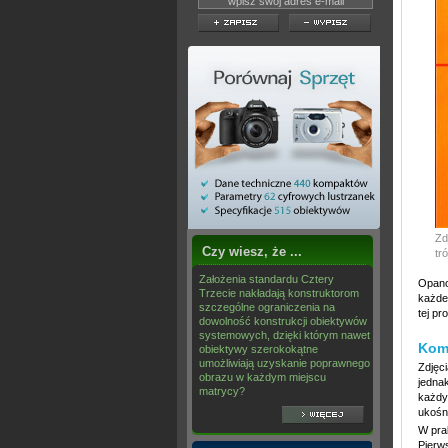
Zd
Czy wiesz, że ...
tr
Założenia standardu Cztery
Opano
Trzecie nakładają konstruktorom
każde
szczególne ograniczenia na
tej p
dowolność konstrukcji obiektywów
systemowych, dzięki którym nawet
Kom
obiektywy szerokokątne
umożliwiają uzyskanie poprawnego
Zdjęci
obrazu w każdym miejscu
jednak
matrycy?
każdy,
ukośn
W pra
Pierws