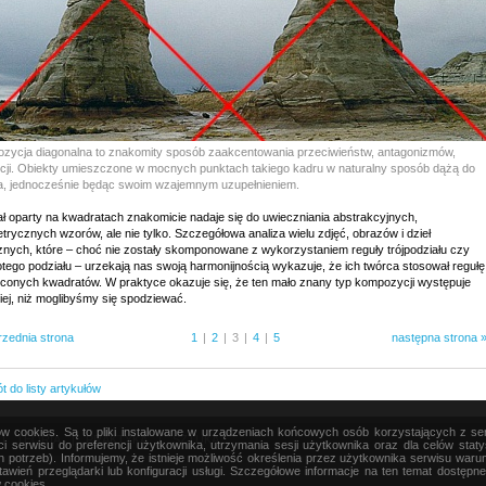
zycja diagonalna to znakomity sposób zaakcentowania przeciwieństw, antagonizmów,
cji. Obiekty umieszczone w mocnych punktach takiego kadru w naturalny sposób dążą do
ia, jednocześnie będąc swoim wzajemnym uzupełnieniem.
ał oparty na kwadratach znakomicie nadaje się do uwieczniania abstrakcyjnych,
rycznych wzorów, ale nie tylko. Szczegółowa analiza wielu zdjęć, obrazów i dzieł
cznych, które – choć nie zostały skomponowane z wykorzystaniem reguły trójpodziału czy
otego podziału – urzekają nas swoją harmonijnością wykazuje, że ich twórca stosował regułę
conych kwadratów. W praktyce okazuje się, że ten mało znany typ kompozycji występuje
iej, niż moglibyśmy się spodziewać.
rzednia strona
1
|
2
|
3
|
4
|
5
następna strona 
 do listy artykułów
ków cookies. Są to pliki instalowane w urządzeniach końcowych osób korzystających z s
|
TEORIA
|
PRAKTYKA
|
SZTUKA
i serwisu do preferencji użytkownika, utrzymania sesji użytkownika oraz dla celów stat
h potrzeb). Informujemy, że istnieje możliwość określenia przez użytkownika serwisu wa
awień przeglądarki lub konfiguracji usługi. Szczegółowe informacje na ten temat dostępn
 cookies