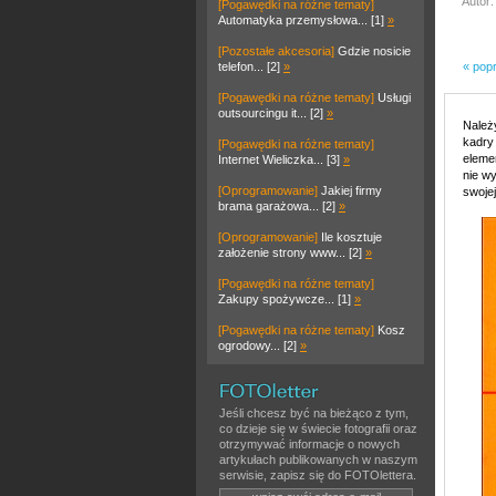
Autor:
[Pogawędki na różne tematy]
Automatyka przemysłowa... [1]
»
[Pozostałe akcesoria]
Gdzie nosicie
telefon... [2]
»
« pop
[Pogawędki na różne tematy]
Usługi
outsourcingu it... [2]
»
Należ
kadry 
[Pogawędki na różne tematy]
eleme
Internet Wieliczka... [3]
»
nie w
[Oprogramowanie]
Jakiej firmy
swoje
brama garażowa... [2]
»
[Oprogramowanie]
Ile kosztuje
założenie strony www... [2]
»
[Pogawędki na różne tematy]
Zakupy spożywcze... [1]
»
[Pogawędki na różne tematy]
Kosz
ogrodowy... [2]
»
Jeśli chcesz być na bieżąco z tym,
co dzieje się w świecie fotografii oraz
otrzymywać informacje o nowych
artykułach publikowanych w naszym
serwisie, zapisz się do FOTOlettera.