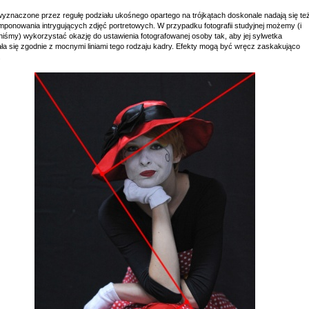
 wyznaczone przez regułę podziału ukośnego opartego na trójkątach doskonale nadają się te
mponowania intrygujących zdjęć portretowych. W przypadku fotografii studyjnej możemy (i
niśmy) wykorzystać okazję do ustawienia fotografowanej osoby tak, aby jej sylwetka
ała się zgodnie z mocnymi liniami tego rodzaju kadry. Efekty mogą być wręcz zaskakująco
.