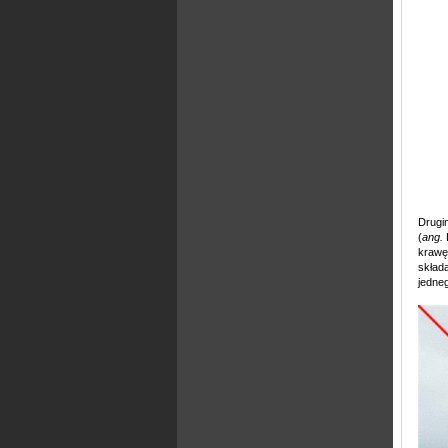
Drugi
(
ang.
krawęd
skład
jedne