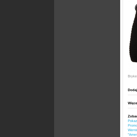
Bryke
Dodaj
Więce
Zobac
Pokaz 
Promo
Werni
"Amer