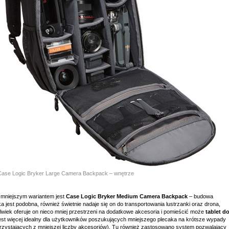
ase Logic Bryker Large Camera Backpack – wnętrze
 mniejszym wariantem jest
Case Logic Bryker Medium Camera Backpack
– budowa
a jest podobna, również świetnie nadaje się on do transportowania lustrzanki oraz drona,
lwiek oferuje on nieco mniej przestrzeni na dodatkowe akcesoria i pomieścić może
tablet d
est więcej idealny dla użytkowników poszukujących mniejszego plecaka na krótsze wypady
orzystających z mniejszej liczby akcesoriów). Tu również zastosowano system pozwalający