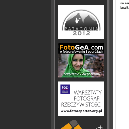
na
sa
butelk