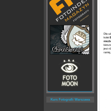
Dla uż
kolei
niezb
kiesze
jest 
ramię,
Kurs Fotografii Warszawa