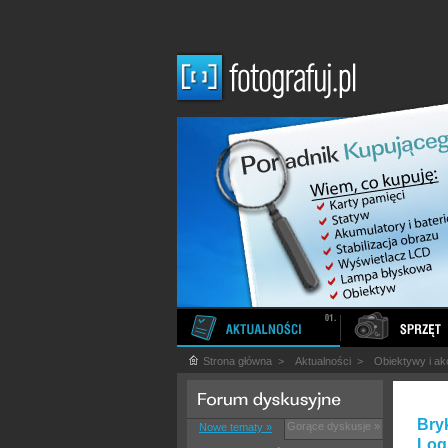
Strona główna
>
Aktualności
>
Obiektywy i ak
Bryk
Gorące dyskusje »
Nowe tematy »
Log