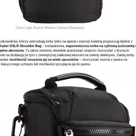
Case Logic Bryker Medium Camera Backpack
ytkowników, którzy potrzebują torby tylko na aparat i osprzęt świetną propozycją będzie z
Bryker DSLR Shoulder Bag
– kompaktowa,
ergonomiczna torba na cyfrową lustrzankę 
ędne akcesoria.
Tu także możemy dowolnie aranżować wnętrze i korzystać z licznych
nie na drobiazgi (w tym z zewnętrznej siatkowej kieszeni na osłonę obiektywu. Zaletą torby
również
możliwość noszenia jej na wiele sposobów
– skorzystać można z paska na
 klasycznego uchwytu lub możliwości przypięcia jej do paska.