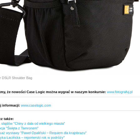
r DSLR Shoulder Bag
my, że nowości Case Logic można wygrać w naszym konkursie:
www.fotografuj.pl
j informacji:
www.caselogic.com
z także:
slajdów "Chiny z dala od wielkiego miasta"
cja "Święta z Tamronem"
saż wystawy "Paweł Opaliński – Requiem dla krajobrazu"
yka Łacińska – reporterski rok w podróży"