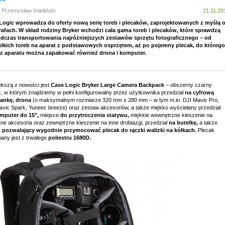
 Przemysław Imieliński
21.11.20
Logic wprowadza do oferty nową serię toreb i plecaków, zaprojektowanych z myślą 
rafach. W skład rodziny Bryker wchodzi cała gama toreb i plecaków, które sprawdzą
odczas transportowania najróżniejszych zestawów sprzętu fotograficznego – od
elkich toreb na aparat z podstawowych osprzętem, aż po pojemny plecak, do którego
z aparatu można zapakować również drona i komputer.
ększą z nowości jest
Case Logic Bryker Large Camera Backpack
– obszerny czarny
k, w którym znajdziemy w pełni konfigurowalny przez użytkownika przedział
na cyfrową
zankę, drona
(o maksymalnym rozmiarze 320 mm x 280 mm – w tym m.in. DJI Mavic Pro,
avic Spark, Yuneec breeze) oraz zestaw akcesoriów, a także miękko wyściełany przedział
mputer do 15",
miejsce
do przytroczenia statywu,
miękkie wewnętrzne kieszenie na
tne akcesoria oraz zewnętrzne kieszenie na inne drobiazgi, przedział
na butelkę,
a także
 pozwalający wygodnie przymocować plecak do rączki walizki na kółkach.
Plecak
any jest z trwałego
poliestru 1680D.