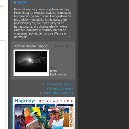
inaczej
17
Pod osłoną nocy świat wygląda inaczej.
Przenikają go miejskie światła, iluminacje
o
budynków i głębia czerni. Fotografowanie
przy słabym oświetleniu nie należy do
najłatwiejszych, ale może przynieść
fantastyczne, oryginalne efekty i wiele
radości. Zabierzcie aparaty na nocną
wyprawę i pokażcie, co uda Wam się
uchwycić!
Ostatnio dodane zdjęcie:
[30.11.2018]
Autor:
Ilona
Idzikowska
Dodaj swoje zdjęcie
Przejdź do galerii
Poprzednie konkursy