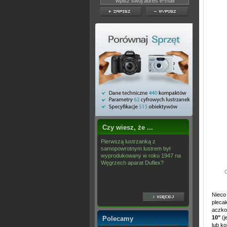
Czy wiesz, że ...
Pierwszą lustrzanką z
samopowrotnym lustrem był
wyprodukowany w roku 1947 na
Węgrzech aparat Duflex?
C
Nieco
plecak
aczko
10"
(j
Polecamy
lub k