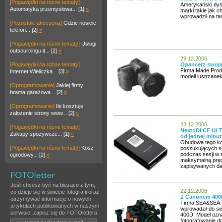
[Pogawędki na różne tematy]
Amerykański dyst
Automatyka przemysłowa... [1]
»
marki takie jak 
wprowadził na ta
[Pozostałe akcesoria]
Gdzie nosicie
telefon... [2]
»
[Pogawędki na różne tematy]
Usługi
outsourcingu it... [2]
»
29.12.2006
[Pogawędki na różne tematy]
Opancerz swoją
Firma Made Produ
Internet Wieliczka... [3]
»
modeli lustrzane
[Oprogramowanie]
Jakiej firmy
brama garażowa... [2]
»
[Oprogramowanie]
Ile kosztuje
założenie strony www... [2]
»
23.12.2006
[Pogawędki na różne tematy]
NextoDI CF ULT
Zakupy spożywcze... [1]
»
od jednej minut
Obudowa tego kor
[Pogawędki na różne tematy]
Kosz
poszukujących s
podczas sesji w 
ogrodowy... [2]
»
maksymalną prędk
zapisywanych da
Jeśli chcesz być na bieżąco z tym,
22.12.2006
co dzieje się w świecie fotografii oraz
Z Canonem 400
otrzymywać informacje o nowych
Firma SEA&SEA – 
artykułach publikowanych w naszym
wprowadził do s
serwisie, zapisz się do FOTOlettera.
400D. Model ozn
fotografowanie d