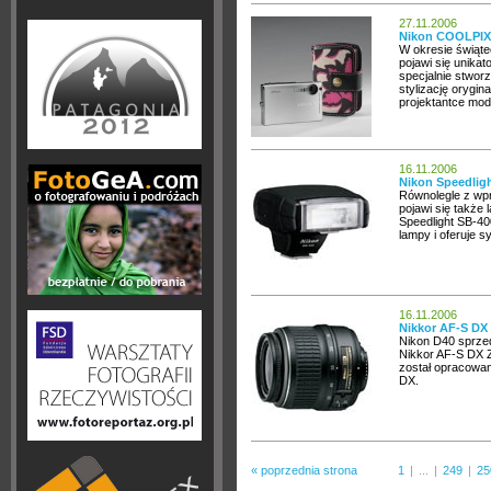
27.11.2006
Nikon COOLPIX 
W okresie świąt
pojawi się unika
specjalnie stwor
stylizację orygin
projektantce mod
16.11.2006
Nikon Speedligh
Równolegle z wp
pojawi się także 
Speedlight SB-40
lampy i oferuje s
16.11.2006
Nikkor AF-S DX 
Nikon D40 sprze
Nikkor AF-S DX 
został opracowan
DX.
« poprzednia strona
1
|
...
|
249
|
25