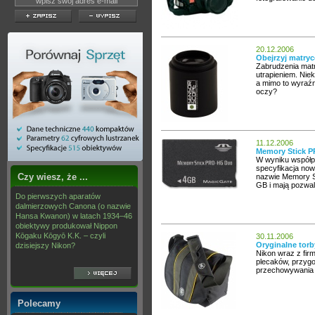
20.12.2006
Obejrzyj matryc
Zabrudzenia matr
utrapieniem. Niek
a mimo to wyraźn
oczy?
11.12.2006
Memory Stick P
W wyniku współp
specyfikacja now
Czy wiesz, że ...
nazwie Memory 
GB i mają pozwa
Do pierwszych aparatów
dalmierzowych Canona (o nazwie
Hansa Kwanon) w latach 1934–46
obiektywy produkował Nippon
Kōgaku Kōgyō K.K. – czyli
30.11.2006
Oryginalne tor
dzisiejszy Nikon?
Nikon wraz z fir
plecaków, przygo
przechowywania o
Polecamy