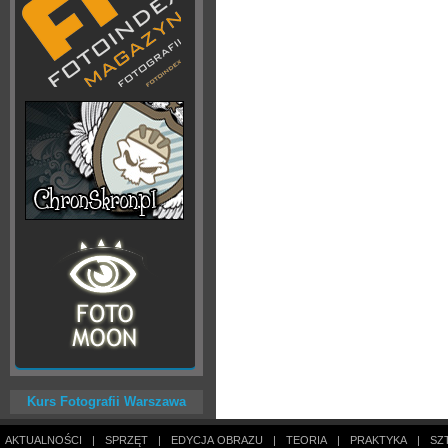
Kurs Fotografii Warszawa
AKTUALNOŚCI
|
SPRZĘT
|
EDYCJA OBRAZU
|
TEORIA
|
PRAKTYKA
|
SZ