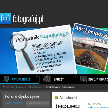
Strona główna
>
Aktualności
>
Obiektywy i akcesoria
Gorące dyskusje »
Nowe tematy »
29.12.2006
Induro - nowa 