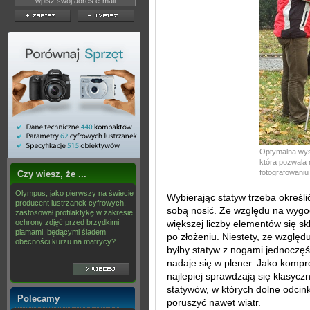
Optymalna wys
która pozwala 
fotografowaniu
Czy wiesz, że ...
Olympus, jako pierwszy na świecie
Wybierając statyw trzeba określi
producent lustrzanek cyfrowych,
sobą nosić. Ze względu na wygo
zastosował profilaktykę w zakresie
ochrony zdjęć przed brzydkimi
większej liczby elementów się sk
plamami, będącymi śladem
po złożeniu. Niestety, ze względ
obecności kurzu na matrycy?
byłby statyw z nogami jednoczęśc
nadaje się w plener. Jako komp
najlepiej sprawdzają się klasycz
statywów, w których dolne odcink
Polecamy
poruszyć nawet wiatr.