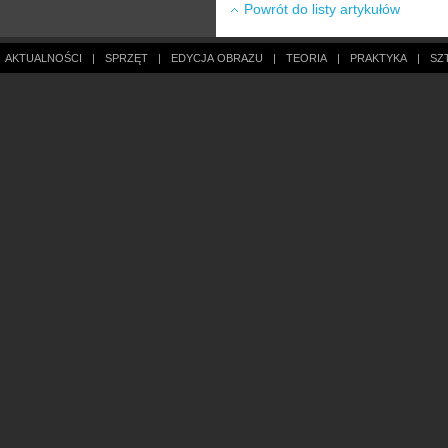
Powrót do listy artykułów
AKTUALNOŚCI
|
SPRZĘT
|
EDYCJA OBRAZU
|
TEORIA
|
PRAKTYKA
|
SZ