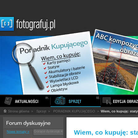
Strona główna
>
Sprzęt
>
PORADNIK KUPUJĄCEGO
>
Wiem, co kupuję: stat
Wiem, co kupuję: st
Gorące dyskusje »
Nowe tematy »