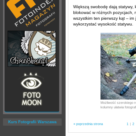
Większą swobodę dają statywy, k
blokować w różnych pozycjach, np
wszystkim ten pierwszy kąt – im 
wykorzystać wysokość statywu.
Możliwość szerokiego r
kolumny ułatwia fotograf
Kurs Fotografii Warszawa
« poprzednia strona
1
|
2