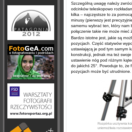
Szczególną uwagę należy zwróc
odcinków teleskopowo rozkładan
kilka – najczęstsze to za pomocą
minusy (pierwszy jest precyzyjnie
samemu wybrać ten, który nam 
połączenie takie nie może mieć 
Bardzo istotne jest, jakie są mo
pozycjach. Część statywów wypos
ustawiającą je pod tym samym k
konstrukcji, jednak ma też swoje
ustawienie nóg pod różnym kątem
do jakichś 25°. Powoduje to, że 
pozycjach może być utrudnione.
Rozpórka usztywnia kon
uniemożliwia rozstawie