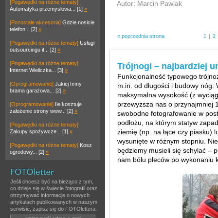
[Pogawędki na różne tematy]
Autor: Marcin Pawlak
Automatyka przemysłowa... [1]
»
[Pozostałe akcesoria]
Gdzie nosicie
telefon... [2]
»
« poprzednia strona
1
|
2
[Pogawędki na różne tematy]
Usługi
outsourcingu it... [2]
»
[Pogawędki na różne tematy]
Trójnogi – najbardziej 
Internet Wieliczka... [3]
»
Funkcjonalność typowego trójnoż
[Oprogramowanie]
Jakiej firmy
m.in. od długości i budowy nóg.
brama garażowa... [2]
»
maksymalna wysokość (z wyciągn
przewyższa nas o przynajmniej
[Oprogramowanie]
Ile kosztuje
założenie strony www... [2]
»
swobodne fotografowanie w pos
podłożu, na którym statyw zapad
[Pogawędki na różne tematy]
ziemię (np. na łące czy piasku) 
Zakupy spożywcze... [1]
»
wysunięte w różnym stopniu. Nie
[Pogawędki na różne tematy]
Kosz
będziemy musieli się schylać –
ogrodowy... [2]
»
nam bólu pleców po wykonaniu ki
Jeśli chcesz być na bieżąco z tym,
co dzieje się w świecie fotografii oraz
otrzymywać informacje o nowych
artykułach publikowanych w naszym
serwisie, zapisz się do FOTOlettera.