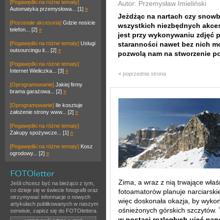
[Pogawędki na różne tematy]
Autor: Przemysław Imieliński
Automatyka przemysłowa... [1]
»
Jeżdżąc na nartach czy snowb
[Pozostałe akcesoria]
Gdzie nosicie
wszystkich niezbędnych akces
telefon... [2]
»
jest przy wykonywaniu zdjęć 
[Pogawędki na różne tematy]
Usługi
staranności nawet bez nich m
outsourcingu it... [2]
»
pozwolą nam na stworzenie po
[Pogawędki na różne tematy]
Internet Wieliczka... [3]
»
« poprzednia strona
[Oprogramowanie]
Jakiej firmy
brama garażowa... [2]
»
[Oprogramowanie]
Ile kosztuje
założenie strony www... [2]
»
[Pogawędki na różne tematy]
Zakupy spożywcze... [1]
»
[Pogawędki na różne tematy]
Kosz
ogrodowy... [2]
»
Zima, a wraz z nią trwające właśn
Jeśli chcesz być na bieżąco z tym,
co dzieje się w świecie fotografii oraz
fotoamatorów planuje narciarsk
otrzymywać informacje o nowych
więc doskonała okazja, by wykon
artykułach publikowanych w naszym
ośnieżonych górskich szczytów.
serwisie, zapisz się do FOTOlettera.
w postaci rozległych ujęć pa