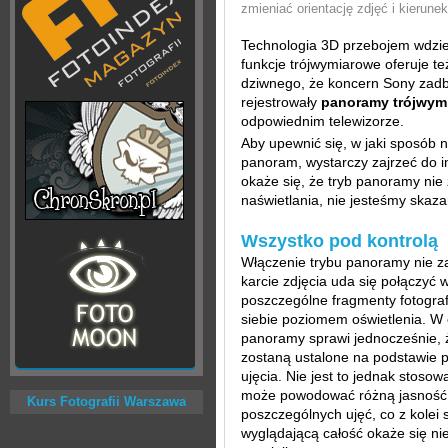
zmieniać orientację zdjęć i kierunek
Technologia 3D przebojem wdzier
funkcje trójwymiarowe oferuje te
dziwnego, że koncern Sony zadba
rejestrowały
panoramy trójwym
odpowiednim telewizorze.
Aby upewnić się, w jaki sposób n
panoram, wystarczy zajrzeć do i
okaże się, że tryb panoramy ni
naświetlania, nie jesteśmy skaz
Wszystko pod kontrolą
Włączenie trybu panoramy nie z
karcie zdjęcia uda się połączyć 
poszczególne fragmenty fotogra
siebie poziomem oświetlenia. W 
panoramy sprawi jednocześnie, ż
zostaną ustalone na podstawie
ujęcia. Nie jest to jednak stoso
może powodować różną jasność, k
Kurs Fotografii Warszawa
poszczególnych ujęć, co z kolei 
wyglądającą całość okaże się ni