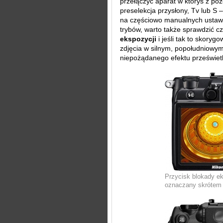
przełączyć aparat w któryś z poz
preselekcja przysłony, Tv lub S 
na częściowo manualnych ustawi
trybów, warto także sprawdzić c
ekspozycji
i jeśli tak to skoryg
zdjęcia w silnym, popołudniowy
niepożądanego efektu prześwietle
Przycisk blokady ek
oznaczany skrótem 