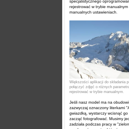
specjalistycznego oprogramowani
rejestrować w trybie manualnym 
manualnych ustawieniach.
Większości aplikacji do składania 
połączyć zdjęć o różnych parametra
rejestrować w trybie manualnym.
Jeśli nasz model ma na obudow
zazwyczaj oznaczony literkami "
gwiazdką, wystarczy wcisnąć go 
zacząć fotografować. Musimy jed
zadziała podczas pracy w "zielo