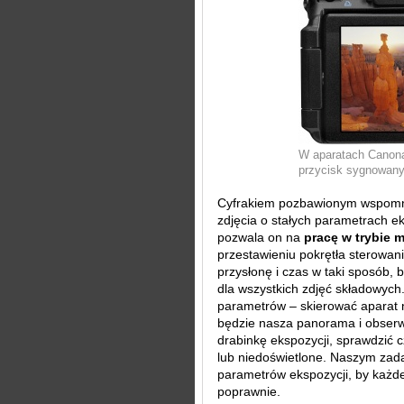
W aparatach Canona
przycisk sygnowany
Cyfrakiem pozbawionym wspomn
zdjęcia o stałych parametrach e
pozwala on na
pracę w trybie
przestawieniu pokrętła sterowa
przysłonę i czas w taki sposób,
dla wszystkich zdjęć składowych.
parametrów – skierować aparat n
będzie nasza panorama i obserw
drabinkę ekspozycji, sprawdzić c
lub niedoświetlone. Naszym zada
parametrów ekspozycji, by każde
poprawnie.