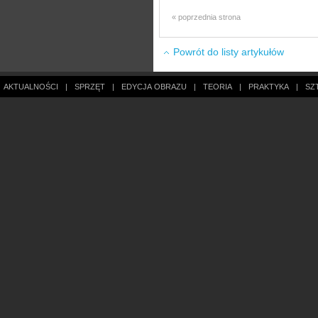
« poprzednia strona
Powrót do listy artykułów
AKTUALNOŚCI
|
SPRZĘT
|
EDYCJA OBRAZU
|
TEORIA
|
PRAKTYKA
|
SZ