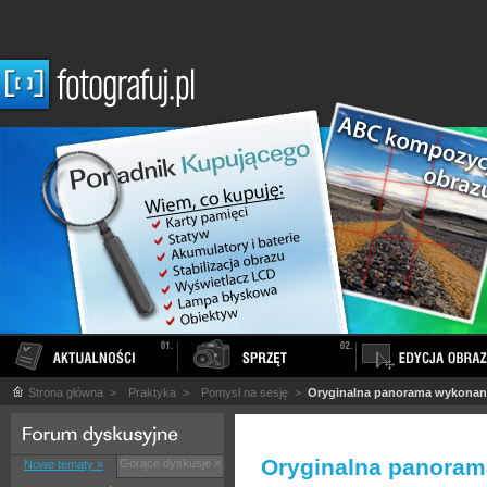
Strona główna
>
Praktyka
>
Pomysł na sesję
>
Oryginalna panorama wykonana
Oryginalna panoram
Gorące dyskusje »
Nowe tematy »