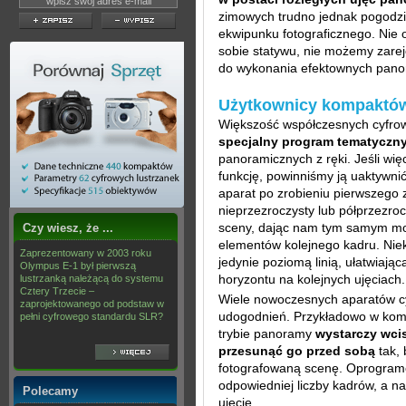
zimowych trudno jednak pogodzi
ekwipunku fotograficznego. Nie 
sobie statywu, nie możemy zarej
do wykonania efektownych pano
Użytkownicy kompaktów 
Większość współczesnych cyfro
specjalny program tematyczn
panoramicznych z ręki. Jeśli wi
funkcję, powinniśmy ją uaktywni
aparat po zrobieniu pierwszego 
nieprzezroczysty lub półprzezro
sceny, dając nam tym samym mo
Czy wiesz, że ...
elementów kolejnego kadru. Ni
Zaprezentowany w 2003 roku
jedynie poziomą linią, ułatwiając
Olympus E-1 był pierwszą
horyzontu na kolejnych ujęciach.
lustrzanką należącą do systemu
Cztery Trzecie –
Wiele nowoczesnych aparatów cy
zaprojektowanego od podstaw w
udogodnień. Przykładowo w ko
pełni cyfrowego standardu SLR?
trybie panoramy
wystarczy wci
przesunąć go przed sobą
tak, 
fotografowaną scenę. Oprogram
odpowiedniej liczby kadrów, a n
Polecamy
ujęcie.