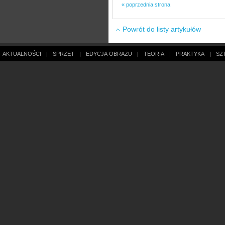
« poprzednia strona
Powrót do listy artykułów
AKTUALNOŚCI
|
SPRZĘT
|
EDYCJA OBRAZU
|
TEORIA
|
PRAKTYKA
|
SZ