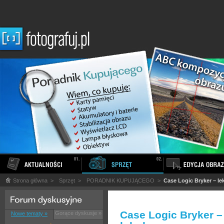
Strona główna
>
Sprzęt
>
PORADNIK KUPUJĄCEGO
>
Case Logic Bryker – lek
Case Logic Bryker – 
Gorące dyskusje »
Nowe tematy »