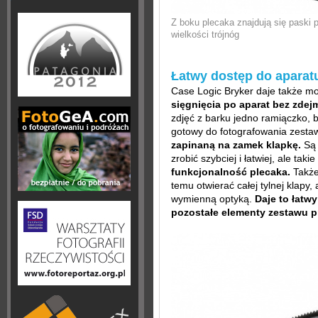
Z boku plecaka znajdują się paski 
wielkości trójnóg
Łatwy dostęp do aparat
Case Logic Bryker daje także m
sięgnięcia po aparat bez zde
zdjęć z barku jedno ramiączko, 
gotowy do fotografowania zest
zapinaną na zamek klapkę.
Są 
zrobić szybciej i łatwiej, ale ta
funkcjonalność plecaka.
Także 
temu otwierać całej tylnej klapy,
wymienną optyką.
Daje to łatw
pozostałe elementy zestawu 