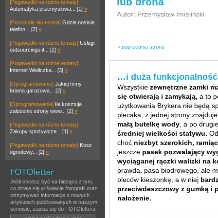
lub drona
[Pogawędki na różne tematy]
Automatyka przemysłowa... [1]
»
Autor: Przemysław Imieliński
[Pozostałe akcesoria]
Gdzie nosicie
telefon... [2]
»
[Pogawędki na różne tematy]
Usługi
« poprzednia strona
outsourcingu it... [2]
»
[Pogawędki na różne tematy]
Internet Wieliczka... [3]
»
…i duża funkcjonalność
[Oprogramowanie]
Jakiej firmy
Wszystkie
zewnętrzne zamki ma
brama garażowa... [2]
»
się otwierają i zamykają,
a to p
[Oprogramowanie]
Ile kosztuje
użytkowania Brykera nie będą s
założenie strony www... [2]
»
plecaka, z jednej strony znajduje
małą butelkę wody
, a po drugie
[Pogawędki na różne tematy]
Zakupy spożywcze... [1]
»
średniej wielkości statywu.
Od 
choć
niezbyt szerokich, ramią
[Pogawędki na różne tematy]
Kosz
jeszcze
pasek pozwalający wy
ogrodowy... [2]
»
wyciąganej rączki walizki na k
prawda, pasa biodrowego, ale m
pleców kieszonkę, a w niej
bard
Jeśli chcesz być na bieżąco z tym,
przeciwdeszczowy z gumką i p
co dzieje się w świecie fotografii oraz
otrzymywać informacje o nowych
nałożenie.
artykułach publikowanych w naszym
serwisie, zapisz się do FOTOlettera.