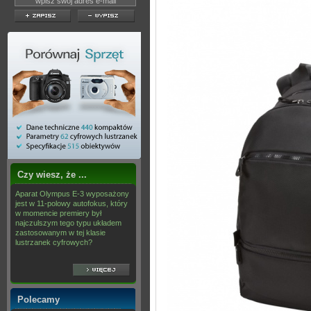
Czy wiesz, że ...
Aparat Olympus E-3 wyposażony
jest w 11-polowy autofokus, który
w momencie premiery był
najczulszym tego typu układem
zastosowanym w tej klasie
lustrzanek cyfrowych?
Polecamy