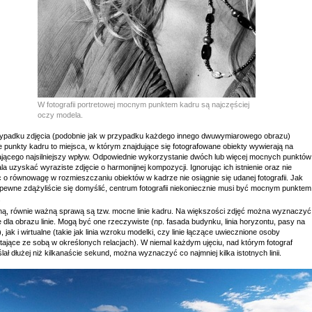
W fotografii portretowej mocnym punktem kadru są najczęściej
oczy modela.
ypadku zdjęcia (podobnie jak w przypadku każdego innego dwuwymiarowego obrazu)
 punkty kadru to miejsca, w którym znajdujące się fotografowane obiekty wywierają na
ającego najsilniejszy wpływ. Odpowiednie wykorzystanie dwóch lub więcej mocnych punktów
a uzyskać wyraziste zdjęcie o harmonijnej kompozycji. Ignorując ich istnienie oraz nie
 o równowagę w rozmieszczaniu obiektów w kadrze nie osiągnie się udanej fotografii. Jak
apewne zdążyliście się domyślić, centrum fotografii niekoniecznie musi być mocnym punktem
.
ą, równie ważną sprawą są tzw. mocne linie kadru. Na większości zdjęć można wyznaczyć
dla obrazu linie. Mogą być one rzeczywiste (np. fasada budynku, linia horyzontu, pasy na
), jak i wirtualne (takie jak linia wzroku modelki, czy linie łączące uwiecznione osoby
tające ze sobą w określonych relacjach). W niemal każdym ujęciu, nad którym fotograf
ał dłużej niż kilkanaście sekund, można wyznaczyć co najmniej kilka istotnych linii.