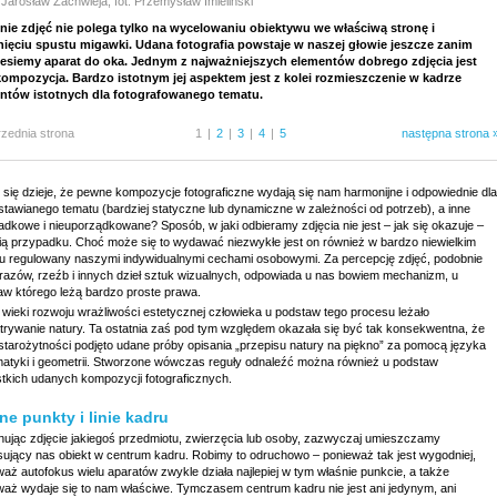
 Jarosław Zachwieja, fot. Przemysław Imieliński
nie zdjęć nie polega tylko na wycelowaniu obiektywu we właściwą stronę i
nięciu spustu migawki. Udana fotografia powstaje w naszej głowie jeszcze zanim
esiemy aparat do oka. Jednym z najważniejszych elementów dobrego zdjęcia jest
kompozycja. Bardzo istotnym jej aspektem jest z kolei rozmieszczenie w kadrze
ntów istotnych dla fotografowanego tematu.
rzednia strona
1
|
2
|
3
|
4
|
5
następna strona 
 się dzieje, że pewne kompozycje fotograficzne wydają się nam harmonijne i odpowiednie dla
stawianego tematu (bardziej statyczne lub dynamiczne w zależności od potrzeb), a inne
adkowe i nieuporządkowane? Sposób, w jaki odbieramy zdjęcia nie jest – jak się okazuje –
ią przypadku. Choć może się to wydawać niezwykłe jest on również w bardzo niewielkim
iu regulowany naszymi indywidualnymi cechami osobowymi. Za percepcję zdjęć, podobnie
brazów, rzeźb i innych dzieł sztuk wizualnych, odpowiada u nas bowiem mechanizm, u
aw którego leżą bardzo proste prawa.
 wieki rozwoju wrażliwości estetycznej człowieka u podstaw tego procesu leżało
trywanie natury. Ta ostatnia zaś pod tym względem okazała się być tak konsekwentna, że
 starożytności podjęto udane próby opisania „przepisu natury na piękno” za pomocą języka
atyki i geometrii. Stworzone wówczas reguły odnaleźć można również u podstaw
tkich udanych kompozycji fotograficznych.
e punkty i linie kadru
ując zdjęcie jakiegoś przedmiotu, zwierzęcia lub osoby, zazwyczaj umieszczamy
esujący nas obiekt w centrum kadru. Robimy to odruchowo – ponieważ tak jest wygodniej,
aż autofokus wielu aparatów zwykle działa najlepiej w tym właśnie punkcie, a także
waż wydaje się to nam właściwe. Tymczasem centrum kadru nie jest ani jedynym, ani