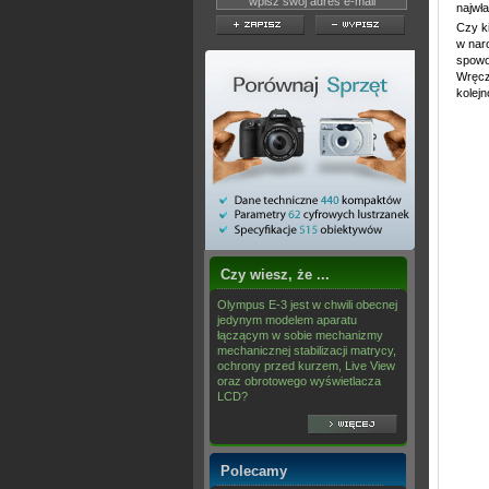
najwł
Czy ki
w nar
spowod
Wręcz 
kolejn
Czy wiesz, że ...
Olympus E-3 jest w chwili obecnej
jedynym modelem aparatu
łączącym w sobie mechanizmy
mechanicznej stabilizacji matrycy,
ochrony przed kurzem, Live View
oraz obrotowego wyświetlacza
LCD?
Polecamy