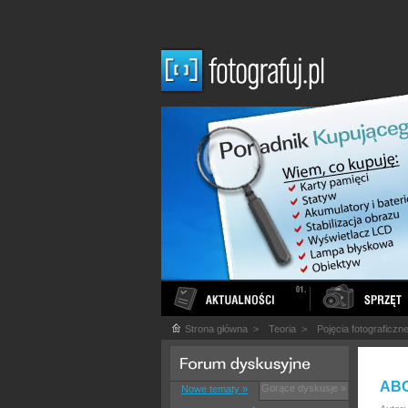
Strona główna
>
Teoria
>
Pojęcia fotograficzn
ABC
Gorące dyskusje »
Nowe tematy »