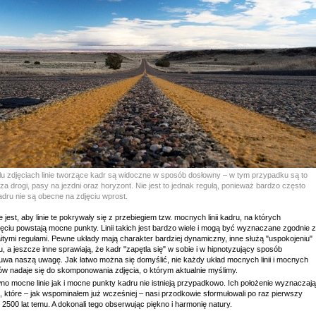
lu zdjęciach linie tworzące kadr są widoczne w sposób dosłowny – w tym przypadku są to
a drogi, pasy na jezdni oraz horyzont. Nie jest to jednak regułą, ponieważ bardzo często
kadru nie są obecne na zdjęciu wprost.
jest, aby linie te pokrywały się z przebiegiem tzw. mocnych linii kadru, na których
ęciu powstają mocne punkty. Linii takich jest bardzo wiele i mogą być wyznaczane zgodnie z
itymi regułami. Pewne układy mają charakter bardziej dynamiczny, inne służą "uspokojeniu"
, a jeszcze inne sprawiają, że kadr "zapętla się" w sobie i w hipnotyzujący sposób
uwa naszą uwagę. Jak łatwo można się domyślić, nie każdy układ mocnych linii i mocnych
ów nadaje się do skomponowania zdjęcia, o którym aktualnie myślimy.
no mocne linie jak i mocne punkty kadru nie istnieją przypadkowo. Ich położenie wyznaczają
, które – jak wspominałem już wcześniej – nasi przodkowie sformułowali po raz pierwszy
2500 lat temu. A dokonali tego obserwując piękno i harmonię natury.