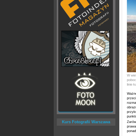
W wie
pobocz
linie 
Ważne 
przeci
rozma
obrazu
przyk
punkt
Kurs Fotografii Warszawa
Zarów
prawa
ponad 