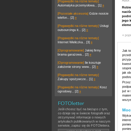
Autor:
[Pogawędki na różne tematy]
Automatyka przemysłowa... [1]
»
Robie
naciś
[Pozostałe akcesoria]
Gdzie nosicie
podni
telefon... [2]
»
jego 
eleme
[Pogawędki na różne tematy]
Usługi
outsourcingu it... [2]
»
« pop
[Pogawędki na różne tematy]
Internet Wieliczka... [3]
»
[Oprogramowanie]
Jakiej firmy
Jak to
brama garażowa... [2]
»
przed
przyp
[Oprogramowanie]
Ile kosztuje
kwest
założenie strony www... [2]
»
stopn
jak o
[Pogawędki na różne tematy]
podst
Zakupy spożywcze... [1]
»
Przez
podpa
[Pogawędki na różne tematy]
Kosz
już w
ogrodowy... [2]
»
matem
wszys
Jeśli chcesz być na bieżąco z tym,
Mocn
co dzieje się w świecie fotografii oraz
Wykon
otrzymywać informacje o nowych
inter
artykułach publikowanych w naszym
poniew
serwisie, zapisz się do FOTOlettera.
ponie