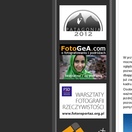
W prz
mocne
ogląd
pozwal
dbając
już z
kadru
Osobn
ważne 
jezdni
pozos
pomyśl