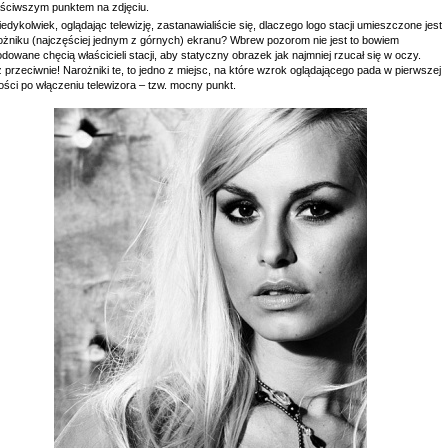
aściwszym punktem na zdjęciu.
edykolwiek, oglądając telewizję, zastanawialiście się, dlaczego logo stacji umieszczone jest
ożniku (najczęściej jednym z górnych) ekranu? Wbrew pozorom nie jest to bowiem
owane chęcią właścicieli stacji, aby statyczny obrazek jak najmniej rzucał się w oczy.
przeciwnie! Narożniki te, to jedno z miejsc, na które wzrok oglądającego pada w pierwszej
ości po włączeniu telewizora – tzw. mocny punkt.