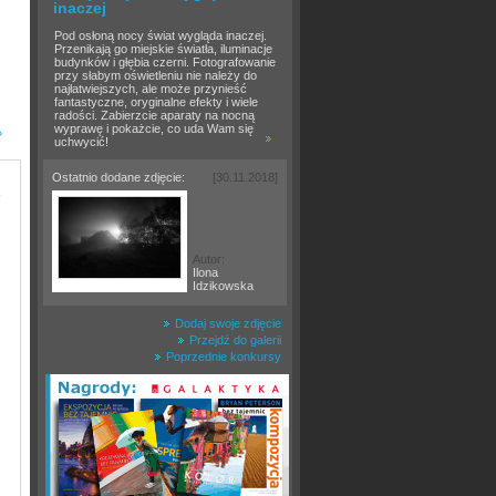
inaczej
Pod osłoną nocy świat wygląda inaczej.
Przenikają go miejskie światła, iluminacje
budynków i głębia czerni. Fotografowanie
przy słabym oświetleniu nie należy do
najłatwiejszych, ale może przynieść
fantastyczne, oryginalne efekty i wiele
radości. Zabierzcie aparaty na nocną
wyprawę i pokażcie, co uda Wam się
»
uchwycić!
Ostatnio dodane zdjęcie:
[30.11.2018]
Autor:
Ilona
Idzikowska
Dodaj swoje zdjęcie
Przejdź do galerii
Poprzednie konkursy