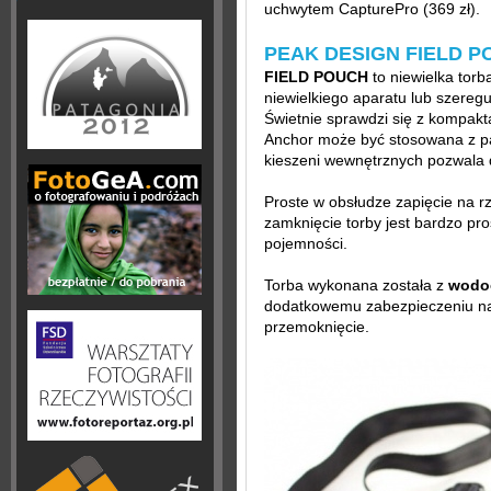
uchwytem CapturePro (369 zł).
PEAK DESIGN FIELD 
FIELD POUCH
to niewielka torb
niewielkiego aparatu lub szeregu
Świetnie sprawdzi się z kompak
Anchor może być stosowana z p
kieszeni wewnętrznych pozwala 
Proste w obsłudze zapięcie na rz
zamknięcie torby jest bardzo pro
pojemności.
Torba wykonana została z
wodoo
dodatkowemu zabezpieczeniu na 
przemoknięcie.