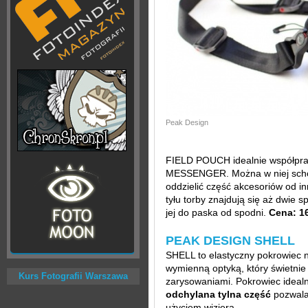
Peak Design
FIELD POUCH idealnie współpr
MESSENGER. Można w niej schow
oddzielić część akcesoriów od i
tyłu torby znajdują się aż dwie 
jej do paska od spodni.
Cena: 16
PEAK DESIGN SHELL
SHELL to elastyczny pokrowiec 
wymienną optyką, który świetnie
Kurs Fotografii Warszawa
zarysowaniami. Pokrowiec idealn
odchylana tylna część
pozwala
użyciem wizjera.