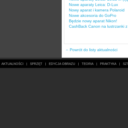
Nowe aparaty Leica: D-Lux
Nowy aparat i kamera Polaroid
Nowe akcesoria do GoPro
Będzie nowy aparat Nikon!
CashBack Canon na lustrzanki z
Powrót do listy aktualności
AKTUALNOŚCI
|
SPRZĘT
|
EDYCJA OBRAZU
|
TEORIA
|
PRAKTYKA
|
SZ