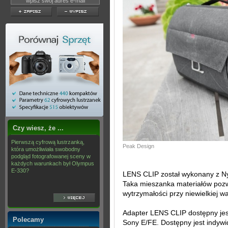
Czy wiesz, że ...
Pierwszą cyfrową lustrzanką,
Peak Design
która umożliwiała swobodny
podgląd fotografowanej sceny w
każdych warunkach był Olympus
E-330?
LENS CLIP został wykonany z 
Taka mieszanka materiałów poz
wytrzymałości przy niewielkiej 
Adapter LENS CLIP dostępny je
Polecamy
Sony E/FE. Dostępny jest indywid