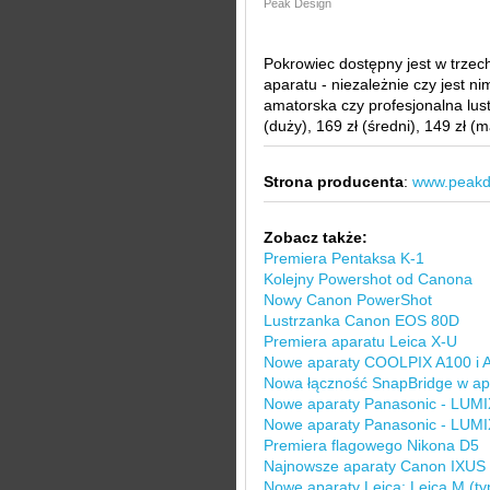
Peak Design
Pokrowiec dostępny jest w trzec
aparatu - niezależnie czy jest 
amatorska czy profesjonalna lu
(duży), 169 zł (średni), 149 zł (m
Strona producenta
:
www.peakd
Zobacz także:
Premiera Pentaksa K-1
Kolejny Powershot od Canona
Nowy Canon PowerShot
Lustrzanka Canon EOS 80D
Premiera aparatu Leica X-U
Nowe aparaty COOLPIX A100 i 
Nowa łączność SnapBridge w ap
Nowe aparaty Panasonic - LU
Nowe aparaty Panasonic - LU
Premiera flagowego Nikona D5
Najnowsze aparaty Canon IXUS
Nowe aparaty Leica: Leica M (ty