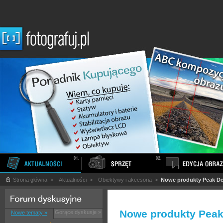
Strona główna
>
Aktualności
>
Obiektywy i akcesoria
>
Nowe produkty Peak D
Nowe produkty Peak
Gorące dyskusje »
Nowe tematy »