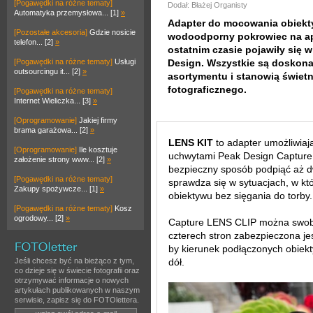
[Pogawędki na różne tematy]
Dodał: Błażej Organisty
Automatyka przemysłowa... [1]
»
Adapter do mocowania obiekty
[Pozostałe akcesoria]
Gdzie nosicie
wodoodporny pokrowiec na ap
telefon... [2]
»
ostatnim czasie pojawiły się w
[Pogawędki na różne tematy]
Usługi
Design. Wszystkie są doskon
outsourcingu it... [2]
»
asortymentu i stanowią świetn
fotograficznego.
[Pogawędki na różne tematy]
Internet Wieliczka... [3]
»
[Oprogramowanie]
Jakiej firmy
brama garażowa... [2]
»
LENS KIT
to adapter umożliwiaj
[Oprogramowanie]
Ile kosztuje
uchwytami Peak Design Capture
założenie strony www... [2]
»
bezpieczny sposób podpiąć aż d
[Pogawędki na różne tematy]
sprawdza się w sytuacjach, w kt
Zakupy spożywcze... [1]
»
obiektywu bez sięgania do torby.
[Pogawędki na różne tematy]
Kosz
ogrodowy... [2]
»
Capture LENS CLIP można swobo
czterech stron zabezpieczona je
by kierunek podłączonych obiekt
Jeśli chcesz być na bieżąco z tym,
dół.
co dzieje się w świecie fotografii oraz
otrzymywać informacje o nowych
artykułach publikowanych w naszym
serwisie, zapisz się do FOTOlettera.